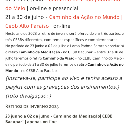
07 a 16 de julho –
Caminho da Visão | Caminho
do Meio
| on-line e presencial
21 a 30 de julho –
Caminho da Ação no Mundo |
Cebb Alto Paraíso
| on-line
Neste ano de 2023 o retiro de inverno será oferecido em três partes, e
três CEBBs diferentes, com temas específicos e complementares.
No período de 23 junho a 02 de julho o Lama Padma Samten conduzirá
o retiro
Caminho da Meditação
– no CEBB Bacupari – entre 07 a 16 de
julho teremos o retiro
Caminho da Visão
– no CEBB Caminho do Meio –
e no período de 21 a 30 de julho teremos o retiro
Caminho da Ação no
Mundo
– no CEBB Alto Paraíso.
(Inscreva-se, participe ao vivo e tenha acesso a
playlist com as gravações dos ensinamentos.)
(foto divulgação: )
Retiros de Inverno 2023
23 junho a 02 de julho – Caminho da Meditação| CEBB
Bacupari | apenas on-line