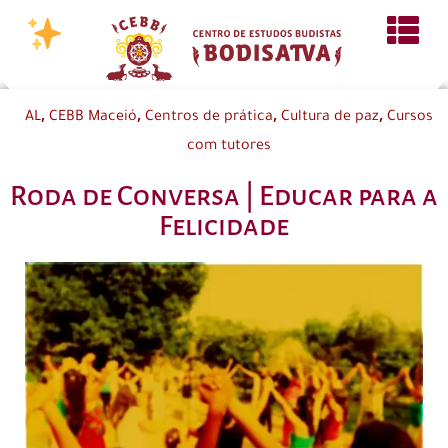
,
,
,
,
AL
CEBB Maceió
Centros de prática
Cultura de paz
Cursos
com tutores
Roda de Conversa | Educar para a
Felicidade