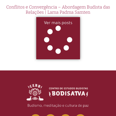
Conflitos e Convergência – Abordagem Budista das
Relações | Lama Padma Samten
Ver mais posts