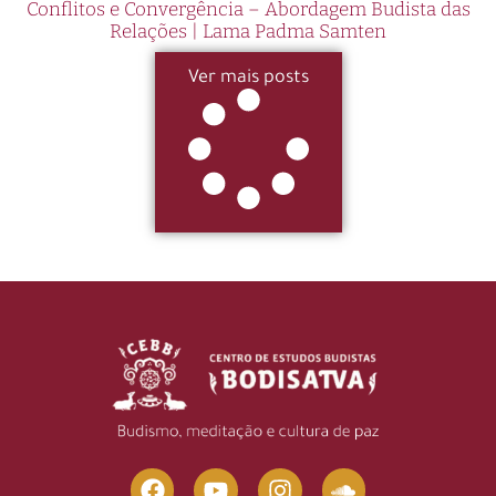
Conflitos e Convergência – Abordagem Budista das
Relações | Lama Padma Samten
Ver mais posts