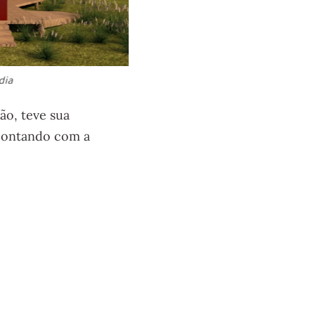
dia
Projeto do Temp
ão, teve sua
 contando com a