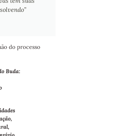
ivas tem suas
esolvendo”
amão do processo
do Buda:
o
idades
ação,
ral,
nvívio.