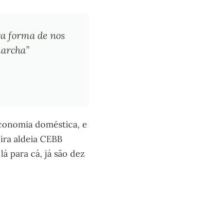
ra forma de nos
archa”
economia doméstica, e
eira aldeia CEBB
á para cá, já são dez