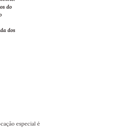
os do
o
nda dos
cação especial é