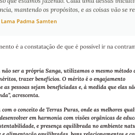
sso que estamos fazendo. Cada uma dessas iniciat
cia, mantendo os propósitos, e as coisas vão se r
Lama Padma Samten
mento é a constatação de que é possível ir na contr
 não ser a própria Sanga, utilizamos o mesmo método 
méritos, trazer benefícios. O mérito é o engajamento
 as pessoas sejam beneficiadas e, à medida que elas sã
nda”, acrescenta.
 com o conceito de Terras Puras, onde as melhores qual
 desenvolver em harmonia com visões orgânicas de educ
ustentabilidade, e presença equilibrada no ambiente natu
e e alimentação equilibradas, bons relacionamentos e co