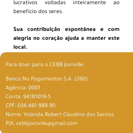
lucrativos voltadas inteiramente ao
benefício dos seres.
Sua contribuição espontânea e com
alegria no coração ajuda a manter este
local.
Para doar para o CEBB Joinville:
Banco Nu Pagamentos S.A. (260)
Agência: 0001
Conta: 94181019-5
CPF: 036.461.989-90
Nome: Yolanda Robert Claudino dos Santos
PIX: cebbjoinville@gmail.com