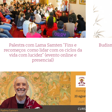
Palestra com Lama Samten “Fins e
Budism
recomeços: como lidar com os ciclos da
vida com lucidez” (evento online e
presencial)