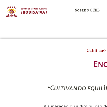
Sobre o CEBB
CEBB São 
Enc
“Cultivando equilí
A superação ou a diminuição d