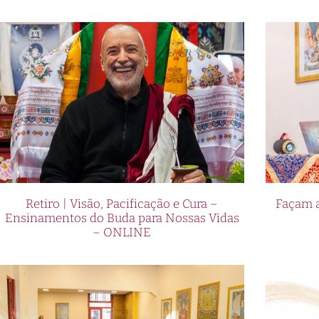
Retiro | Visão, Pacificação e Cura –
Façam a
Ensinamentos do Buda para Nossas Vidas
– ONLINE