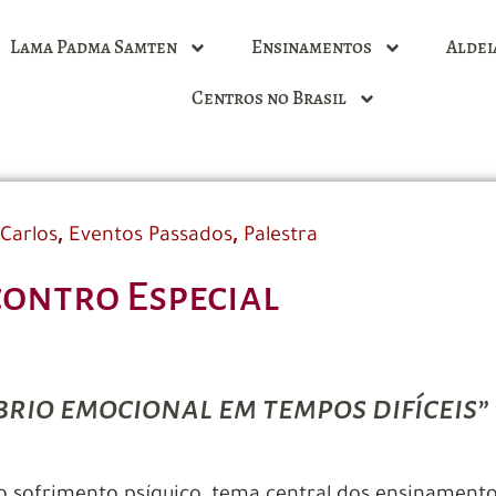
Lama Padma Samten
Ensinamentos
Aldei
Centros no Brasil
,
,
Carlos
Eventos Passados
Palestra
ontro Especial
brio emocional em tempos difíceis”
o sofrimento psíquico, tema central dos ensinament