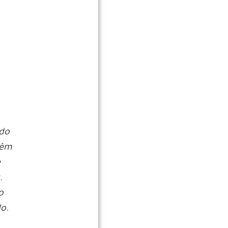
 do
têm
e
.
o
o.