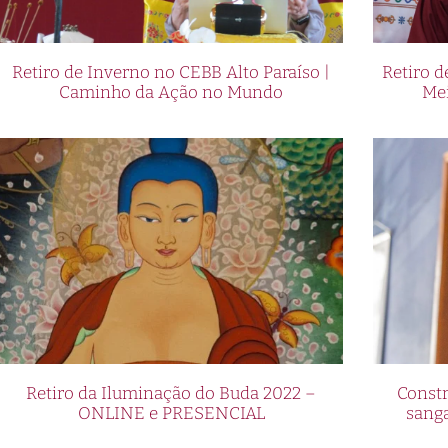
Retiro de Inverno no CEBB Alto Paraíso |
Retiro 
Caminho da Ação no Mundo
Me
Retiro da Iluminação do Buda 2022 –
Constr
ONLINE e PRESENCIAL
sang