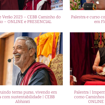
de Verão 2023 – CEBB Caminho do
Palestra e curso
io – ONLINE e PRESENCIAL
em Fl
uindo terras puras, vivendo em
Palestra | Imper
a com sustentabilidade | CEBB
como Caminhos p
Abhirati
ONLINE 