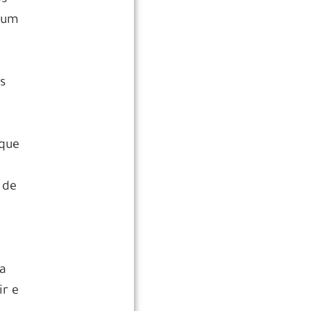
m um
o
s
 que
 de
 a
ir e