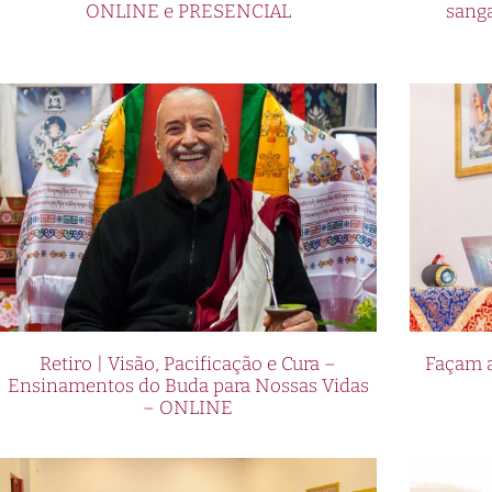
ONLINE e PRESENCIAL
sang
Retiro | Visão, Pacificação e Cura –
Façam a
Ensinamentos do Buda para Nossas Vidas
– ONLINE