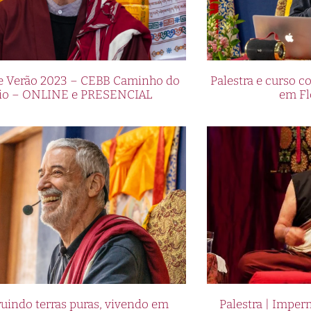
de Verão 2023 – CEBB Caminho do
Palestra e curso
io – ONLINE e PRESENCIAL
em Fl
uindo terras puras, vivendo em
Palestra | Imper