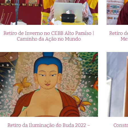
Retiro de Inverno no CEBB Alto Paraíso |
Retiro 
Caminho da Ação no Mundo
Me
Retiro da Iluminação do Buda 2022 –
Constr