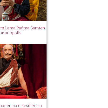
 com Lama Padma Samten
orianópolis
manência e Resiliência