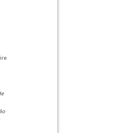
ire
de
são
s