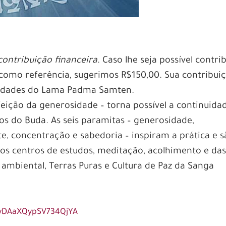
ontribuição financeira
. Caso lhe seja possível contrib
or, como referência, sugerimos R$150,00. Sua contribui
ividades do Lama Padma Samten.
feição da generosidade – torna possível a continuida
s do Buda. As seis paramitas – generosidade,
e, concentração e sabedoria – inspiram a prática e 
os centros de estudos, meditação, acolhimento e da
 ambiental, Terras Puras e Cultura de Paz da Sanga
e/yDAaXQypSV734QjYA