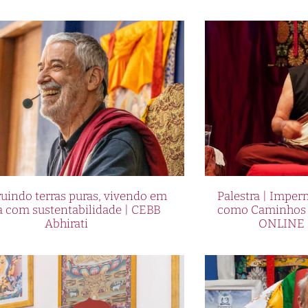
uindo terras puras, vivendo em
Palestra | Imper
a com sustentabilidade | CEBB
como Caminhos p
Abhirati
ONLINE 