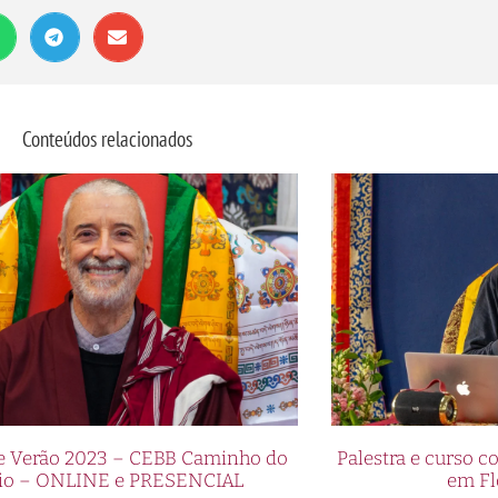
Conteúdos relacionados
de Verão 2023 – CEBB Caminho do
Palestra e curso
io – ONLINE e PRESENCIAL
em Fl