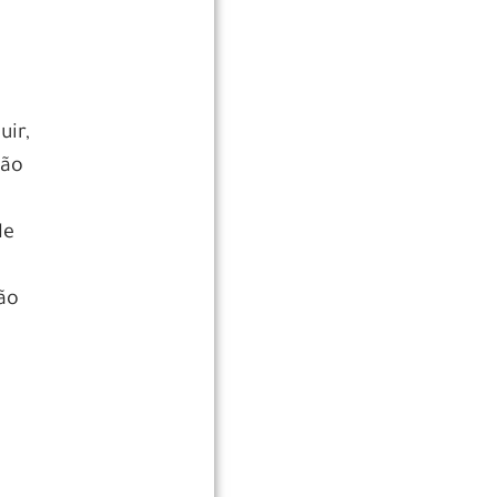
uir,
ção
de
são
s