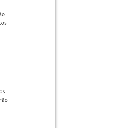
ão
tos
 os
erão