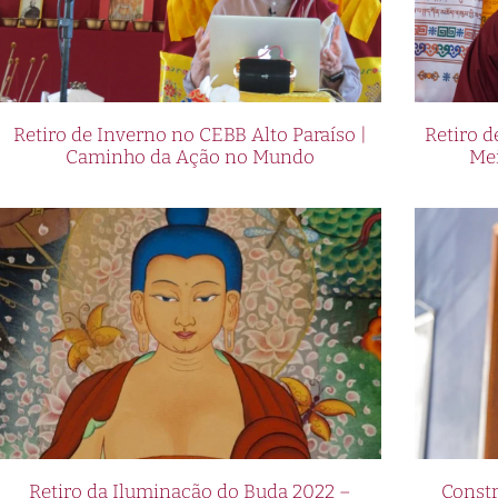
Retiro de Inverno no CEBB Alto Paraíso |
Retiro 
Caminho da Ação no Mundo
Me
Retiro da Iluminação do Buda 2022 –
Constr