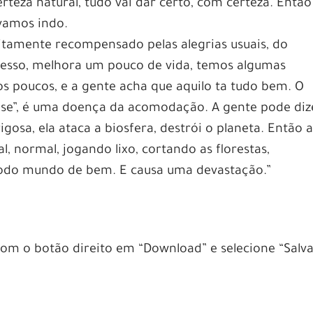
rteza natural, tudo vai dar certo, com certeza. Então
vamos indo.
itamente recompensado pelas alegrias usuais, do
esso, melhora um pouco de vida, temos algumas
 poucos, e a gente acha que aquilo ta tudo bem. O
ose”, é uma doença da acomodação. A gente pode diz
sa, ela ataca a biosfera, destrói o planeta. Então 
, normal, jogando lixo, cortando as florestas,
odo mundo de bem. E causa uma devastação.”
 com o botão direito em “Download” e selecione “Salv