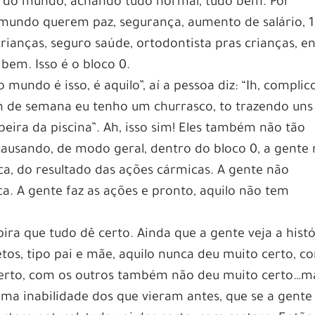
io do mundo, achando tudo normal, tudo bem. Por
mundo querem paz, segurança, aumento de salário, 1
 crianças, seguro saúde, ortodontista pras crianças, e
bem. Isso é o bloco 0.
 mundo é isso, é aquilo”, aí a pessoa diz: “Ih, complic
fim de semana eu tenho um churrasco, to trazendo uns
eira da piscina”. Ah, isso sim! Eles também não tão
causando, de modo geral, dentro do bloco 0, a gente
, do resultado das ações cármicas. A gente não
. A gente faz as ações e pronto, aquilo não tem
pira que tudo dê certo. Ainda que a gente veja a histó
etos, tipo pai e mãe, aquilo nunca deu muito certo, c
erto, com os outros também não deu muito certo…m
uma inabilidade dos que vieram antes, que se a gente