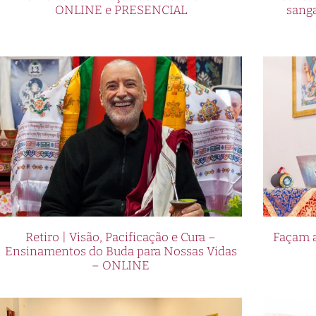
ONLINE e PRESENCIAL
sang
Retiro | Visão, Pacificação e Cura –
Façam a
Ensinamentos do Buda para Nossas Vidas
– ONLINE