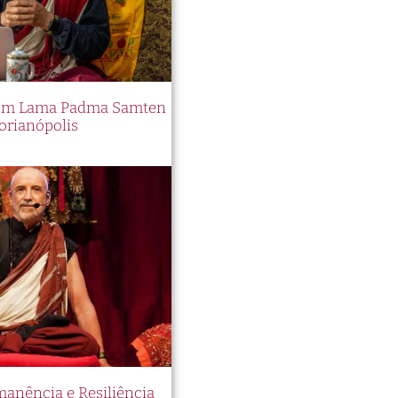
 com Lama Padma Samten
orianópolis
manência e Resiliência