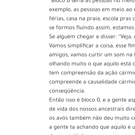
“Bloco 0 seria as pessoas no me
exemplo, as pessoas em meio ao 
férias, casa na praia, escola pras
se formos fluindo assim, estamos 
Se alguém chegar e disser: “Veja, o
Vamos simplificar a coisa, esse 
amigos, vamos curtir um som na b
olhando muito o que aquilo está 
tem compreensão da ação cármica
compreende a causalidade cármica
conseqüência.
Então isso é bloco 0, e a gente as
de vida dos nossos ancestrais dir
os avós também não deu muito c
a gente ta achando que aquilo é 