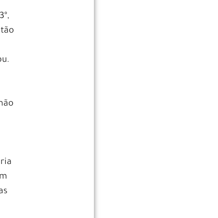
3º,
ntão
ou.
 não
ria
om
as