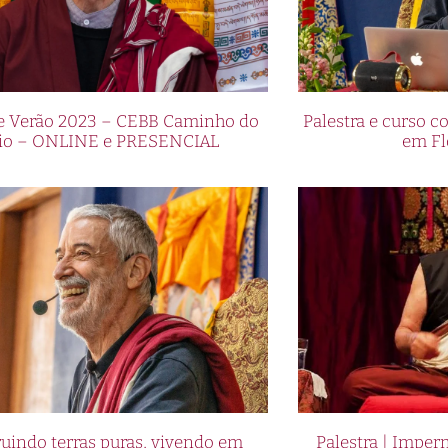
de Verão 2023 – CEBB Caminho do
Palestra e curso
io – ONLINE e PRESENCIAL
em Fl
uindo terras puras, vivendo em
Palestra | Imper