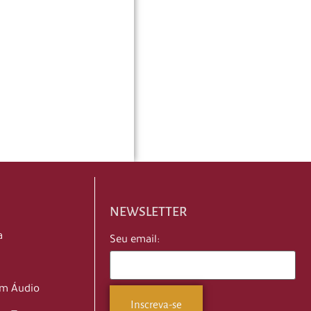
s
 da
, a
ocê
NEWSLETTER
m
a
Seu email:
 da
em Áudio