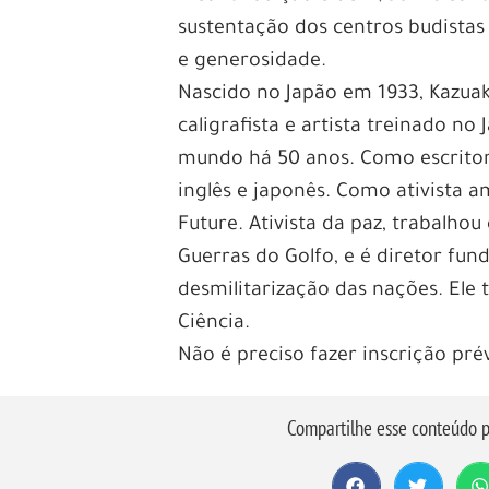
Estilo e Sucesso: As
sustentação dos centros budistas
Brasil!
e generosidade.
Nascido no Japão em 1933, Kazuak
Você já se perguntou como o est
caligrafista e artista treinado n
sucesso? No mundo das apostas o
mundo há 50 anos. Como escritor,
glamourosa e inovadora, trazendo
inglês e japonês. Como ativista a
Neste artigo, vamos explorar as a
Future. Ativista da paz, trabalho
como elas podem ser uma porta d
Guerras do Golfo, e é diretor fun
Desde os jogos de cassino mais cl
desmilitarização das nações. El
Cbet oferece uma ampla variedade
Ciência.
plataforma se destaca pelo seu d
Não é preciso fazer inscrição prév
experiência de jogo única. Vamo
explorando os jogos mais popular
Compartilhe esse conteúdo p
parte dessa comunidade de sucess
chave para o seu sucesso nas apos