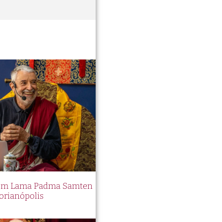
 ao
ica
et
s
m
 com Lama Padma Samten
orianópolis
rma