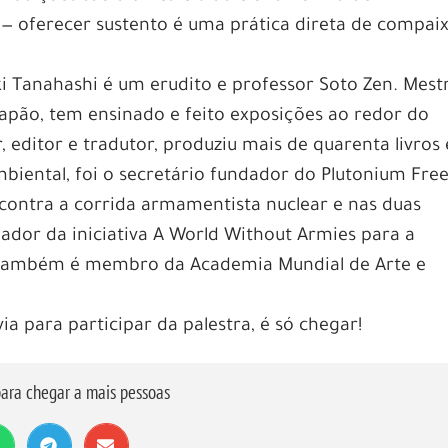
 Apostas Glamourosas da Cbet no
 — oferecer sustento é uma prática direta de compai
i Tanahashi é um erudito e professor Soto Zen. Mest
ilo pode ser uma ferramenta poderosa para alcançar
o Japão, tem ensinado e feito exposições ao redor do
nline, a Cbet tem se destacado como uma plataform
 editor e tradutor, produziu mais de quarenta livros
 uma experiência única para os jogadores brasileiro
mbiental, foi o secretário fundador do Plutonium Fre
postas glamourosas oferecidas pela Cbet no Brasil e
u contra a corrida armamentista nuclear e nas duas
e entrada para o sucesso.
dador da iniciativa A World Without Armies para a
ássicos até as apostas esportivas mais emocionantes,
e também é membro da Academia Mundial de Arte e
 de opções para os jogadores. Além disso, a
esign elegante e sofisticado, proporcionando uma
ia para participar da palestra, é só chegar!
s mergulhar no mundo das apostas glamourosas da C
es, as promoções exclusivas e as vantagens de fazer
ara chegar a mais pessoas
o. Prepare-se para descobrir como o estilo pode ser
tas online!