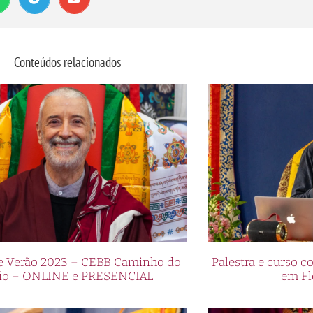
arca de sucesso no Brasil
ormas de apostas esportivas e cassino online, chegou
Conteúdos relacionados
sucesso que a marca representa. Com uma proposta
ferece aos jogadores brasileiros uma experiência ún
e esportes ou um amante dos jogos de cassino, a Cb
ectativas.
es de apostas esportivas, desde futebol até esporte
et garante que você encontre as melhores odds e
 disso, o cassino online da Cbet oferece uma seleção
níqueis, roleta, blackjack e muito mais. Com gráficos
ácil de usar, você se sentirá como se estivesse em u
a a emoção e glamour.
de Verão 2023 – CEBB Caminho do
Palestra e curso
io – ONLINE e PRESENCIAL
em Fl
et: tendências e inspirações
mourosas da Cbet no Brasil! A Cbet, renomada platafo