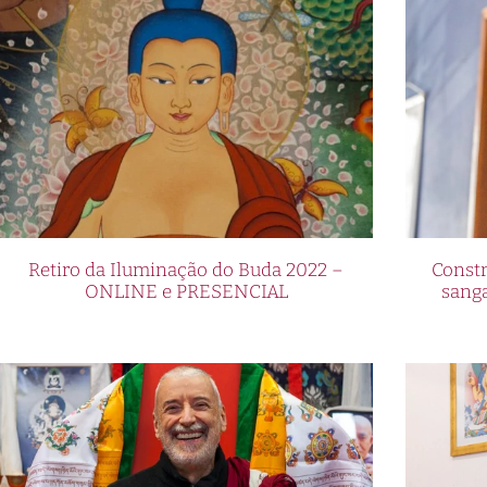
de apostas online, está trazendo 
Com uma ampla gama de opções de
oferece aos jogadores brasileiro
um fã de futebol, um entusiasta 
entretenimento de alta qualidade
experiência de apostas completa
opções oferecidas pela Cbet e c
Com a Cbet, o estilo está em alta
Retiro da Iluminação do Buda 2022 –
Constr
ONLINE e PRESENCIAL
sang
como caça-níqueis, roleta e blac
uma variedade de esportes e com
sofisticada. Os jogadores podem d
imersivos e uma interface de usuá
experiência agradável. Além disso
tendências e lançamentos, garan