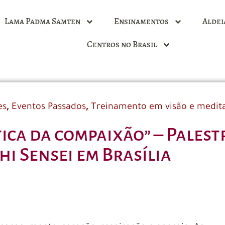
Lama Padma Samten
Ensinamentos
Aldei
Centros no Brasil
,
,
es
Eventos Passados
Treinamento em visão e medit
tica da compaixão” – Pales
i Sensei em Brasília