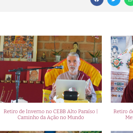
A história da Cbet: uma m
A Cbet, uma das principais plataf
Brasil trazendo todo o estilo e 
glamourosa e inovadora, a Cbet o
e emocionante. Seja você um fã d
tem tudo para satisfazer suas exp
Com uma ampla variedade de opçõ
de nicho, como tênis e MMA, a Cb
oportunidades para apostar. Além
incrível de jogos, incluindo caça-
impressionantes e uma interface f
cassino real, desfrutando de tod
Retiro de Inverno no CEBB Alto Paraíso |
Retiro 
Caminho da Ação no Mundo
Me
O estilo glamouroso da Cb
Estilo e Sucesso: As Apostas Gla