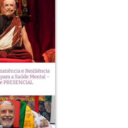
ocê
manência e Resiliência
ara a Saúde Mental –
ngem
e PRESENCIAL
a e
os