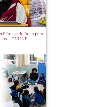
cia
ros,
es Práticas do Buda para
os
idas – ONLINE
com
odo
t
a e