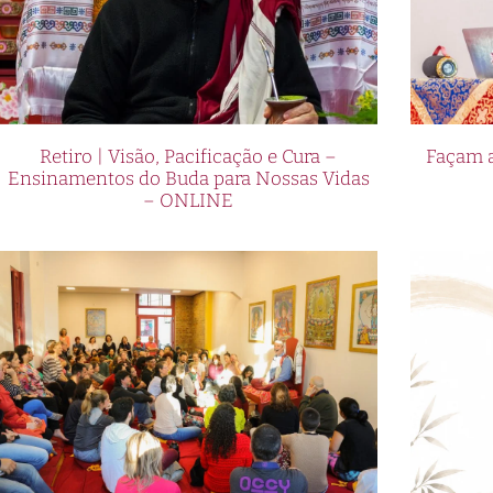
entretenimento de apostas.
O sucesso é uma marca registrad
jogadores leais em todo o mundo,
em serviços. Os jogadores brasil
suporte ao cliente 24 horas por 
Retiro | Visão, Pacificação e Cura –
Façam a
métodos de depósito e saque. Alé
Ensinamentos do Buda para Nossas Vidas
– ONLINE
para seus jogadores, aumentando
oportunidade de se juntar à Cbet
online. Leia o artigo completo 
a Cbet!
As apostas glamourosas d
A Cbet, uma das principais marca
o seu estilo e sucesso para o Br
promete revolucionar o mundo da
emocionante para os apostadores 