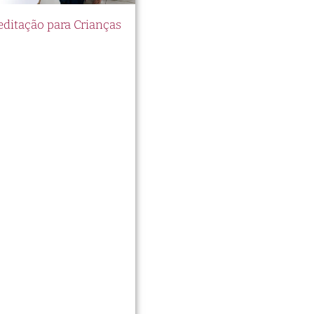
itação para Crianças
te e
os
ções
lta
a