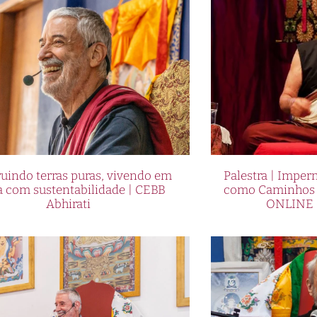
seu estilo único e sucesso comprovado para o Brasil.
 apostas esportivas e jogos de cassino, a Cbet
s uma experiência glamourosa e emocionante. Seja v
de cassino ou apenas alguém em busca de
, a Cbet tem tudo o que você precisa para uma
. Neste
, vamos explorar as diversas
artigo completo
omo você pode se juntar à ação hoje mesmo!
. Seja na escolha dos jogos de cassino mais populares,
uindo terras puras, vivendo em
Palestra | Imper
a com sustentabilidade | CEBB
como Caminhos p
kjack, ou nas opções de apostas esportivas que abra
Abhirati
ONLINE 
petições, a Cbet oferece uma experiência glamouros
esfrutar de gráficos de alta qualidade, efeitos sonor
rio intuitiva, que torna a navegação pelo site uma
, a Cbet está sempre atualizada com as últimas
tindo que você esteja sempre na vanguarda do