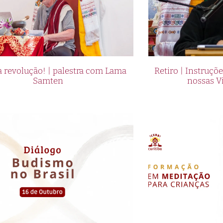
a da Cbet. Com uma reputação sólida e uma base de
 a Cbet é conhecida por sua confiabilidade e excelên
eiros podem desfrutar de pagamentos rápidos e segu
dia, 7 dias por semana, e uma ampla variedade de
 revolução! | palestra com Lama
Retiro | Instruçõ
m disso, a Cbet oferece promoções e bônus exclusiv
Samten
nossas V
 ainda mais as chances de sucesso. Não perca a
 e experimentar o glamour e o sucesso das apostas
para descobrir como começar sua jornada de apostas 
a Cbet: moda e beleza em evidência
s de apostas esportivas do mercado, está trazendo t
asil! Com uma proposta glamourosa e inovadora, a Cbe
s apostas no país, oferecendo uma experiência únic
brasileiros.