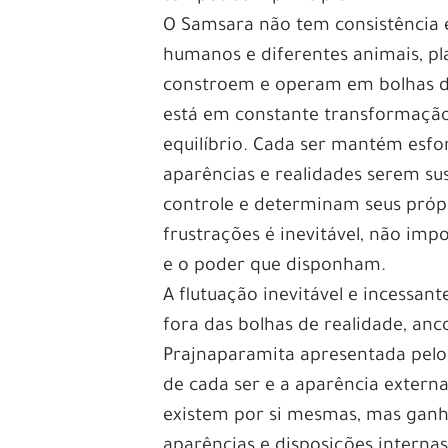
O Samsara não tem consistência 
humanos e diferentes animais, pla
constroem e operam em bolhas de
está em constante transformação
equilíbrio. Cada ser mantém esfor
aparências e realidades serem s
controle e determinam seus própr
frustrações é inevitável, não im
e o poder que disponham.
A flutuação inevitável e incessan
fora das bolhas de realidade, an
Prajnaparamita apresentada pelo 
de cada ser e a aparência extern
existem por si mesmas, mas ganh
aparências e disposições internas