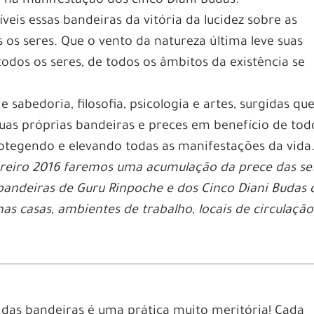
e na manifestação dos cinco Diani Budas.
eis essas bandeiras da vitória da lucidez sobre as
 os seres. Que o vento da natureza última leve suas
odos os seres, de todos os âmbitos da existência se
 sabedoria, filosofia, psicologia e artes, surgidas qu
suas próprias bandeiras e preces em benefício de tod
rotegendo e elevando todas as manifestações da vida
ereiro 2016 faremos uma acumulação da prece das se
bandeiras de Guru Rinpoche e dos Cinco Diani Budas 
s casas, ambientes de trabalho, locais de circulação
 das bandeiras é uma prática muito meritória! Cada