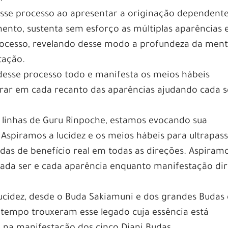
sse processo ao apresentar a originação dependente
nto, sustenta sem esforço as múltiplas aparências 
ocesso, revelando desse modo a profundeza da men
tação.
 desse processo todo e manifesta os meios hábeis
rar em cada recanto das aparências ajudando cada s
 linhas de Guru Rinpoche, estamos evocando sua
spiramos a lucidez e os meios hábeis para ultrapas
adas de benefício real em todas as direções. Aspiram
cada ser e cada aparência enquanto manifestação dir
ucidez, desde o Buda Sakiamuni e dos grandes Budas
empo trouxeram esse legado cuja essência está