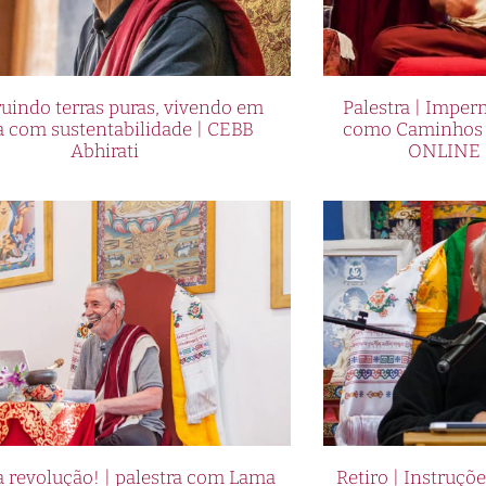
uindo terras puras, vivendo em
Palestra | Imper
a com sustentabilidade | CEBB
como Caminhos p
Abhirati
ONLINE 
 revolução! | palestra com Lama
Retiro | Instruçõ