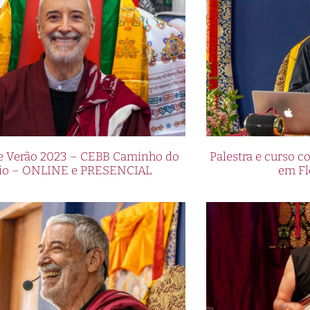
de Verão 2023 – CEBB Caminho do
Palestra e curso
io – ONLINE e PRESENCIAL
em Fl