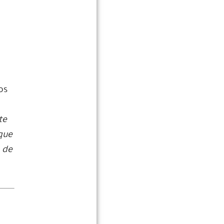
e
os
.
te
que
 de