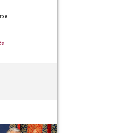
erse
te