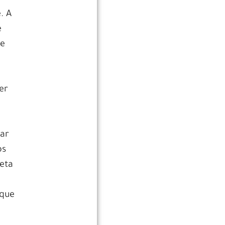
. A
e
te
er
sar
os
eta
 que