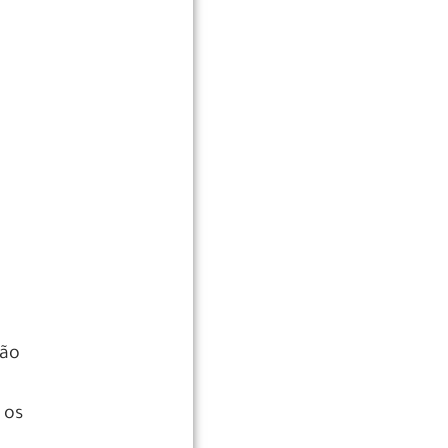
são
 os