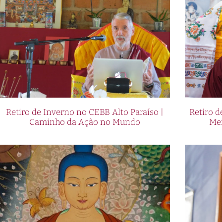
Retiro de Inverno no CEBB Alto Paraíso |
Retiro 
Caminho da Ação no Mundo
Me