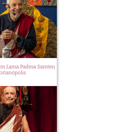
 com Lama Padma Samten
orianópolis