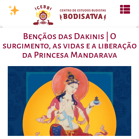
Bençãos das Dakinis | O
surgimento, as vidas e a liberação
da Princesa Mandarava