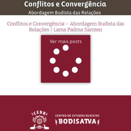
Conflitos e Convergência – Abordagem Budista das
Relações | Lama Padma Samten
Ver mais posts