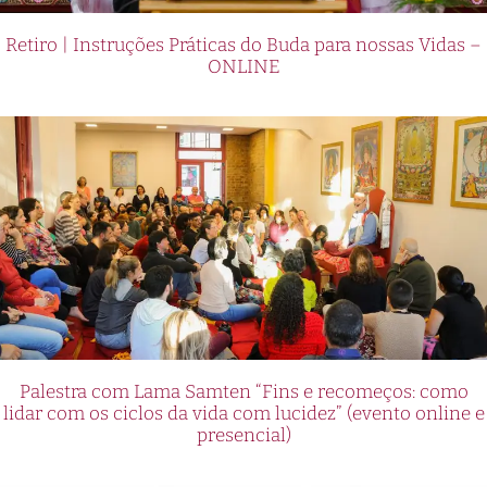
Retiro | Instruções Práticas do Buda para nossas Vidas –
ONLINE
Palestra com Lama Samten “Fins e recomeços: como
lidar com os ciclos da vida com lucidez” (evento online e
presencial)