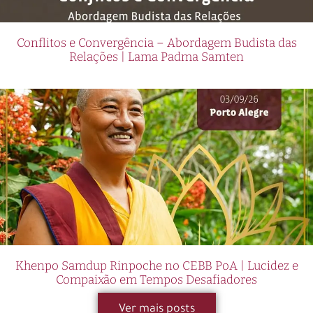
Conflitos e Convergência – Abordagem Budista das
Relações | Lama Padma Samten
Khenpo Samdup Rinpoche no CEBB PoA | Lucidez e
Compaixão em Tempos Desafiadores
Ver mais posts