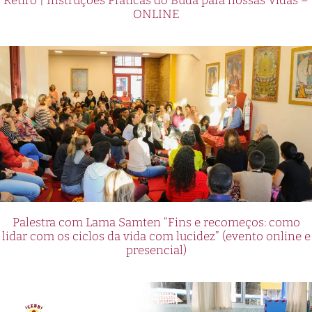
Retiro | Instruções Práticas do Buda para nossas Vidas –
ONLINE
Palestra com Lama Samten “Fins e recomeços: como
lidar com os ciclos da vida com lucidez” (evento online e
presencial)