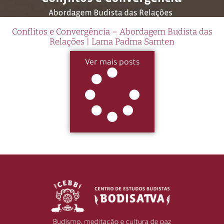
Conflitos e Convergência – Abordagem Budista das
Relações | Lama Padma Samten
Ver mais posts