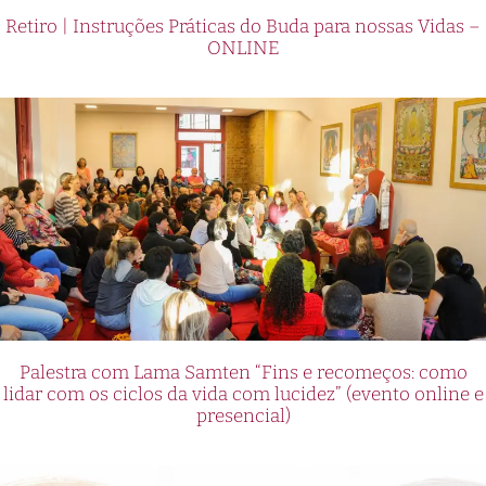
Retiro | Instruções Práticas do Buda para nossas Vidas –
ONLINE
Palestra com Lama Samten “Fins e recomeços: como
lidar com os ciclos da vida com lucidez” (evento online e
presencial)