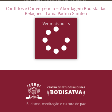
Conflitos e Convergência – Abordagem Budista das
Relações | Lama Padma Samten
Ver mais posts