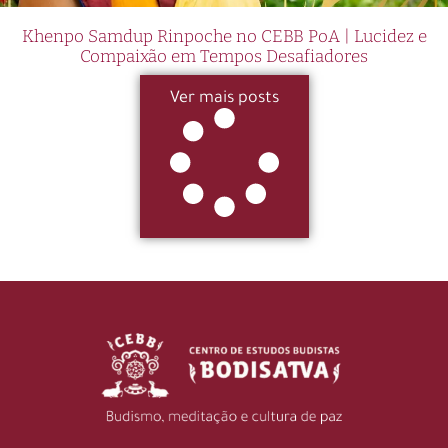
Khenpo Samdup Rinpoche no CEBB PoA | Lucidez e
Compaixão em Tempos Desafiadores
Ver mais posts