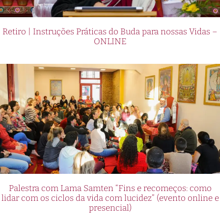
Retiro | Instruções Práticas do Buda para nossas Vidas –
ONLINE
Palestra com Lama Samten “Fins e recomeços: como
lidar com os ciclos da vida com lucidez” (evento online e
presencial)