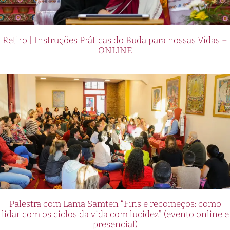
Retiro | Instruções Práticas do Buda para nossas Vidas –
ONLINE
Palestra com Lama Samten “Fins e recomeços: como
lidar com os ciclos da vida com lucidez” (evento online e
presencial)