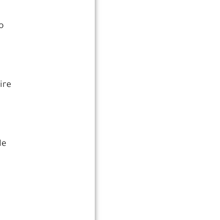
o
ire
de