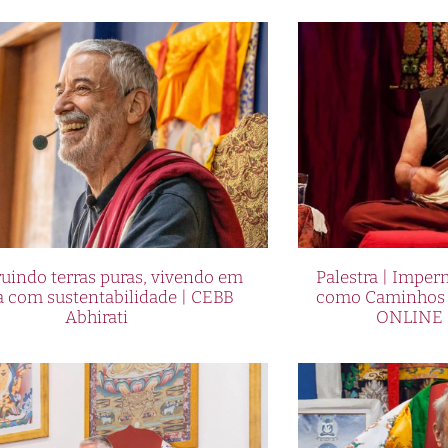
uindo terras puras, vivendo em
Palestra | Imper
a com sustentabilidade | CEBB
como Caminhos p
Abhirati
ONLINE 