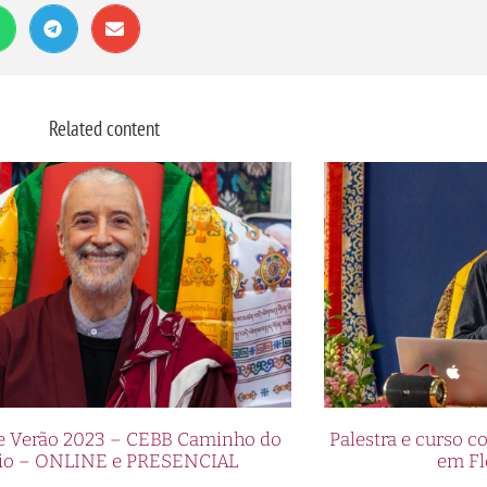
Related content
de Verão 2023 – CEBB Caminho do
Palestra e curso
io – ONLINE e PRESENCIAL
em Fl