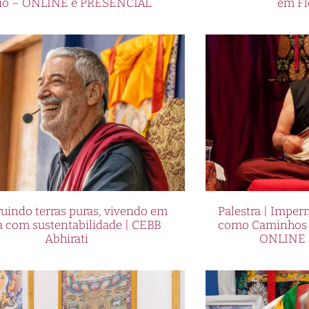
io – ONLINE e PRESENCIAL
em Fl
uindo terras puras, vivendo em
Palestra | Imper
a com sustentabilidade | CEBB
como Caminhos p
Abhirati
ONLINE 