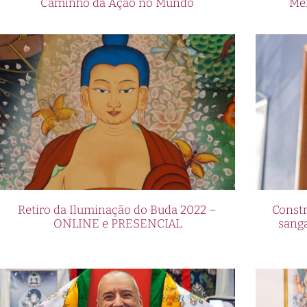
Caminho da Ação no Mundo
Me
Retiro da Iluminação do Buda 2022 –
Constr
ONLINE e PRESENCIAL
sang