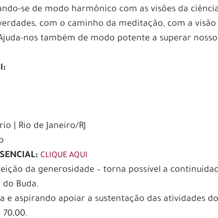
onando-se de modo harmônico com as visões da ciência
 verdades, com o caminho da meditação, com a visão
a. Ajuda-nos também de modo potente a superar nosso
l:
rio | Rio de Janeiro/RJ
o
ESENCIAL:
CLIQUE AQUI
feição da generosidade – torna possível a continuida
 do Buda.
a e aspirando apoiar a sustentação das atividades d
 70,00.