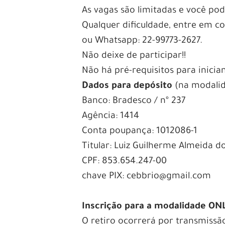
As vagas são limitadas e você po
Qualquer dificuldade, entre em 
ou Whatsapp: 22-99773-2627.
Não deixe de participar!!
Não há pré-requisitos para inician
Dados para depósito
(na modalid
Banco: Bradesco / nº 237
Agência: 1414
Conta poupança: 1012086-1
Titular: Luiz Guilherme Almeida do
CPF: 853.654.247-00
chave PIX: cebbrio@gmail.com
Inscrição para a modalidade ON
O retiro ocorrerá por transmissã