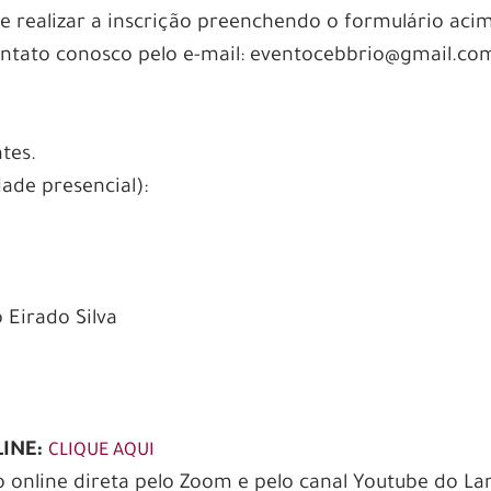
de realizar a inscrição preenchendo o formulário aci
contato conosco pelo e-mail: eventocebbrio@gmail.co
tes.
ade presencial):
 Eirado Silva
LINE:
CLIQUE AQUI
o online direta pelo Zoom e pelo canal Youtube do L