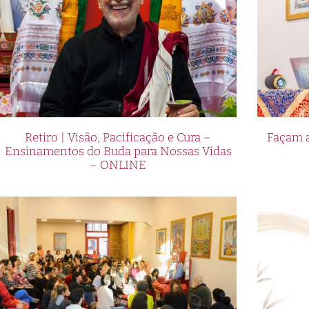
Retiro | Visão, Pacificação e Cura –
Façam a
Ensinamentos do Buda para Nossas Vidas
– ONLINE