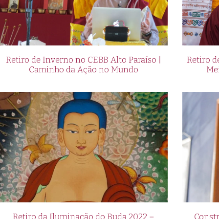
Retiro de Inverno no CEBB Alto Paraíso |
Retiro 
Caminho da Ação no Mundo
Me
Retiro da Iluminação do Buda 2022 –
Constr