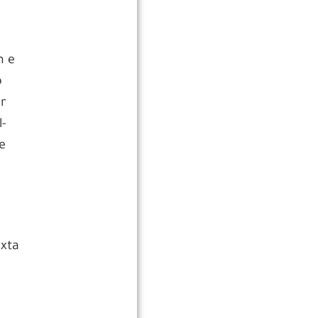
m e
o
or
l-
e
xta