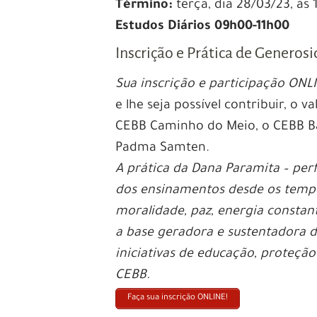
Término:
terça, dia 28/03/23, às
Estudos Diários 09h00-11h00
Inscrição e Prática de Generos
Sua inscrição e participação ONL
e lhe seja possível contribuir, o 
CEBB Caminho do Meio, o CEBB Ba
Padma Samten.
A prática da Dana Paramita – per
dos ensinamentos desde os tempo
moralidade, paz, energia constant
a base geradora e sustentadora d
iniciativas de educação, proteção
CEBB.
Faça sua inscrição ONLINE!