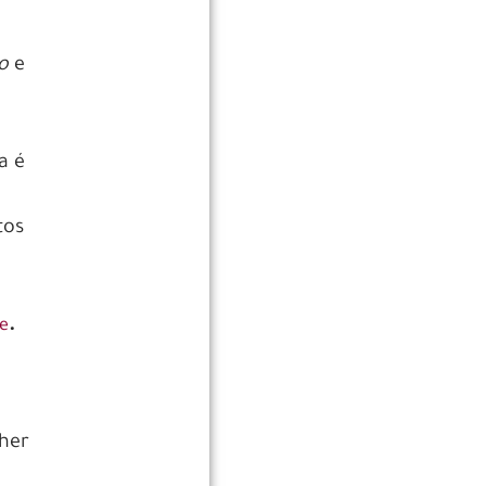
o
e
a é
tos
.
se
lher