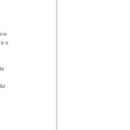
ire
rá o
de
são
s