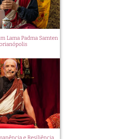
 com Lama Padma Samten
orianópolis
manência e Resiliência