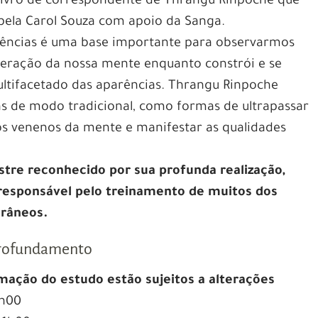
o livro de correspondente de Thrangu Rinpoche que
 pela Carol Souza com apoio da Sanga.
sciências é uma base importante para observarmos
eração da nossa mente enquanto constrói e se
ifacetado das aparências. Thrangu Rinpoche
as de modo tradicional, como formas de ultrapassar
s venenos da mente e manifestar as qualidades
re reconhecido por sua profunda realização,
 responsável pelo treinamento de muitos dos
râneos.
profundamento
mação do estudo estão sujeitos a alterações
8h00