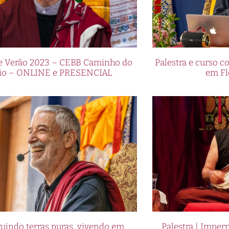
de Verão 2023 – CEBB Caminho do
Palestra e curso
io – ONLINE e PRESENCIAL
em Fl
uindo terras puras, vivendo em
Palestra | Imper