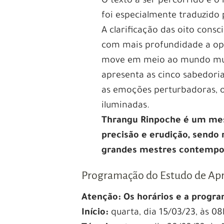
O texto a ser percorrido é 
foi especialmente traduzido
A clarificação das oito con
com mais profundidade a op
move em meio ao mundo mult
apresenta as cinco sabedori
as emoções perturbadoras, o
iluminadas.
Thrangu Rinpoche é um mest
precisão e erudição, sendo
grandes mestres contempo
Programação do Estudo de A
Atenção: Os horários e a progra
Início:
quarta, dia 15/03/23, às 0