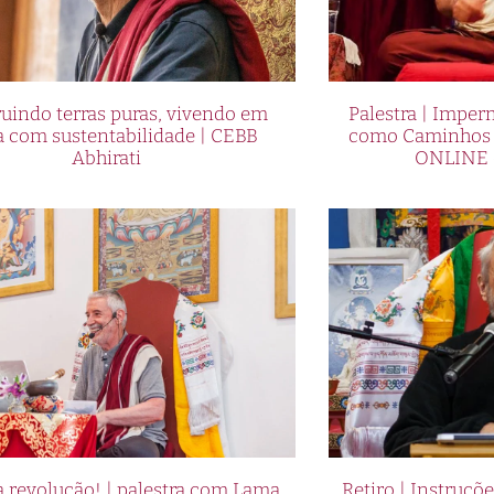
uindo terras puras, vivendo em
Palestra | Imper
a com sustentabilidade | CEBB
como Caminhos p
Abhirati
ONLINE 
 revolução! | palestra com Lama
Retiro | Instruçõ