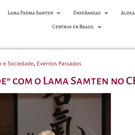
Lama Padma Samten
Enseñanzas
Aldea
Centros en Brasil
,
 e Sociedade
Eventos Passados
e” com o Lama Samten no C