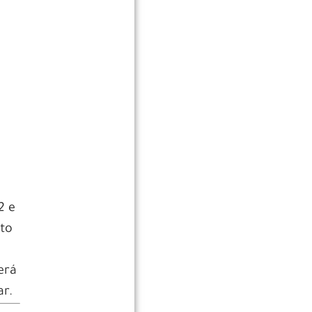
2 e
nto
erá
ar.