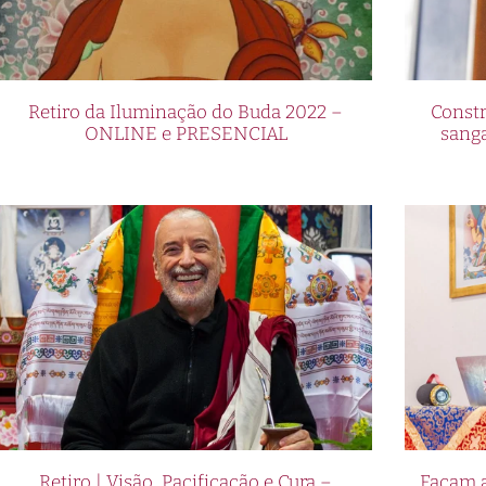
Retiro da Iluminação do Buda 2022 –
Constr
ONLINE e PRESENCIAL
sang
Retiro | Visão, Pacificação e Cura –
Façam a