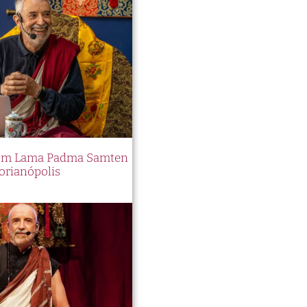
 com Lama Padma Samten
orianópolis