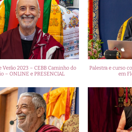
de Verão 2023 – CEBB Caminho do
Palestra e curso
io – ONLINE e PRESENCIAL
em Fl