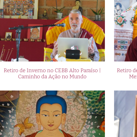
Retiro de Inverno no CEBB Alto Paraíso |
Retiro 
Caminho da Ação no Mundo
Me