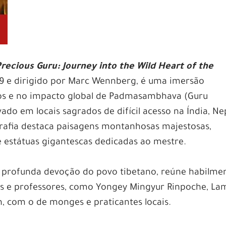
recious Guru: Journey into the Wild Heart of the
19 e dirigido por Marc Wennberg, é uma imersão
tos e no impacto global de Padmasambhava (Guru
ado em locais sagrados de difícil acesso na Índia, Ne
grafia destaca paisagens montanhosas majestosas,
 estátuas gigantescas dedicadas ao mestre.
a profunda devoção do povo tibetano, reúne habilme
s e professores, como Yongey Mingyur Rinpoche, La
n, com o de monges e praticantes locais.