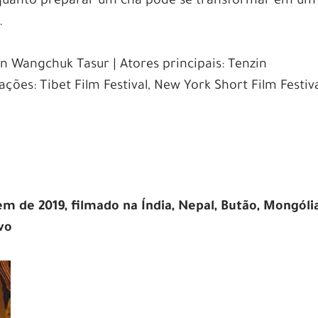
 quanto preparar um chá pode se transformar em um
.
in Wangchuk Tasur | Atores principais: Tenzin
es: Tibet Film Festival, New York Short Film Festiva
m de 2019, filmado na
Índia, Nepal, Butão, Mongóli
vo