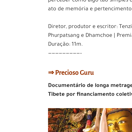
perceber como algo tão simples
ato de memória e pertencimento
Diretor, produtor e escritor: Tenz
Phurpatsang e Dhamchoe | Premiaçõ
Duração: 11m.
—————————–
⇒
Precioso Guru
Documentário de longa metrage
Tibete
por financiamento coleti