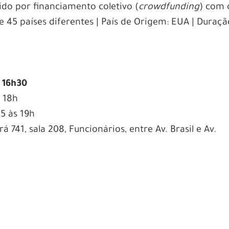
ido por f
inanciamento coletivo (
crowdfunding
) com 
 45 países diferentes
| País de Origem:
EUA | Duraçã
s 16h30
s 18h
15 às 19h
á 741, sala 208, Funcionários, entre Av. Brasil e Av.