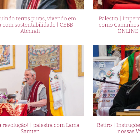
uindo terras puras, vivendo em
Palestra | Imper
a com sustentabilidade | CEBB
como Caminhos p
Abhirati
ONLINE 
 revolução! | palestra com Lama
Retiro | Instruçõ
Samten
nossas V