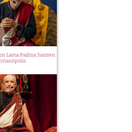
 com Lama Padma Samten
orianópolis