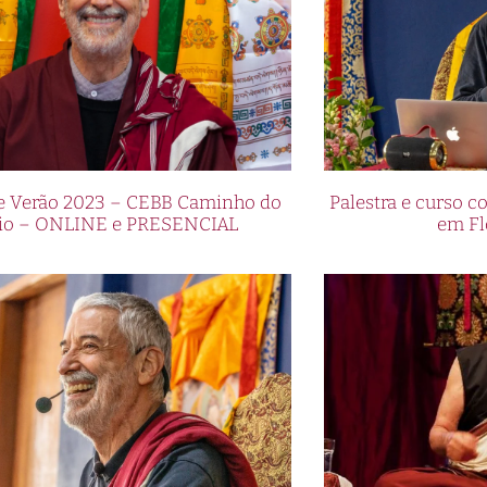
de Verão 2023 – CEBB Caminho do
Palestra e curso
io – ONLINE e PRESENCIAL
em Fl