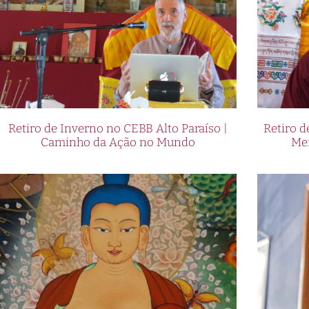
Retiro de Inverno no CEBB Alto Paraíso |
Retiro 
Caminho da Ação no Mundo
Me