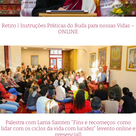
Retiro | Instruções Práticas do Buda para nossas Vidas –
ONLINE
Palestra com Lama Samten “Fins e recomeços: como
lidar com os ciclos da vida com lucidez” (evento online e
presencial)