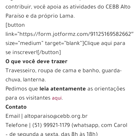
contribuir, você apoia as atividades do CEBB Alto
Paraíso e da próprio Lama.
[button
link=”https://form.jotformz.com/91125169582662″
size=”medium” target=”blank”]Clique aqui para
se inscrever![/button]
O que você deve trazer
Travesseiro, roupa de cama e banho, guarda-
chuva, lanterna.
Pedimos que
leia atentamente
as orientações
para os visitantes
.
aqui
Contato
Email | altoparaiso@cebb.org.br
Telefone | (51) 99921-1179 (whatsapp, com Carol
– de segunda a sexta, das 8h às 18h)