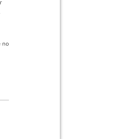
r
.
e no