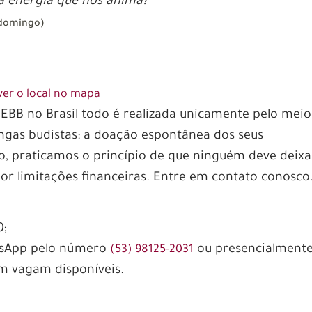
ir a energia que nos anima?
 domingo)
 ver o local no mapa
CEBB no Brasil todo é realizada unicamente pelo meio
angas budistas: a doação espontânea dos seus
 praticamos o princípio de que ninguém deve deixa
or limitações financeiras. Entre em contato conosco
0;
atsApp pelo número
ou presencialment
(53) 98125-2031
jam vagam disponíveis.