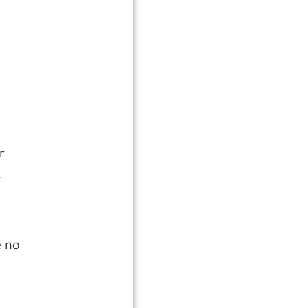
r
.
e no