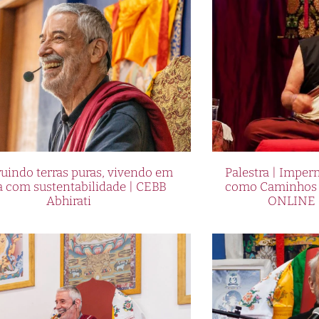
uindo terras puras, vivendo em
Palestra | Imper
a com sustentabilidade | CEBB
como Caminhos p
Abhirati
ONLINE 