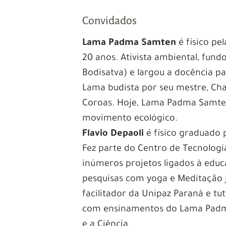
Convidados
Lama Padma Samten
é f
ísico pe
20 anos. Ativista ambiental, fun
Bodisatva) e largou a docência pa
Lama budista por seu mestre, Ch
Coroas. Hoje, Lama Padma Samten –
movimento ecológico.
Flavio Depaoli
é físico graduado 
Fez parte do Centro de Tecnolog
inúmeros projetos ligados à educ
pesquisas com yoga e Meditação ju
facilitador da Unipaz Paraná e tu
com ensinamentos do Lama Padma
e a Ciência.