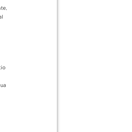
te,
al
cio
Sua