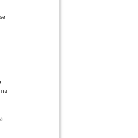
 se
a
 na
da