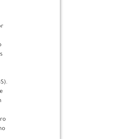
or
o
s
S).
de
m
vro
mo