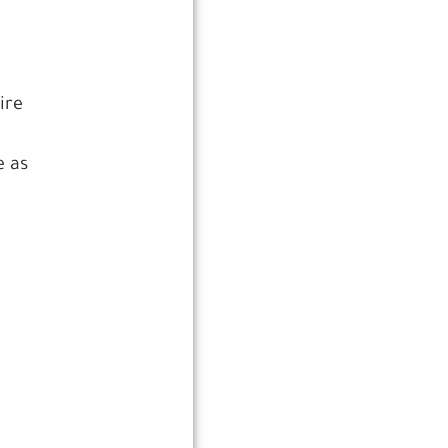
ire
e as