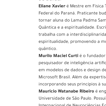
Eliane Xavier
é Mestre em Física 
Federal do Paraná. Praticante bud
tornar aluna do Lama Padma Samt
Quântica e a espiritualidade. Esc
trabalha com a interdisciplinarid
espiritualidade, promovendo a m
quântico.
Murilo Maciel Curti
é o fundador
pesquisador de inteligência artif
em modelos de dados e design de s
Microsoft Brasil. Além da experti
incorporando seus princípios à su
Mauricio Watanabe Ribeiro
é eng
Universidade de São Paulo. Possu
Internacional de Neurociências E