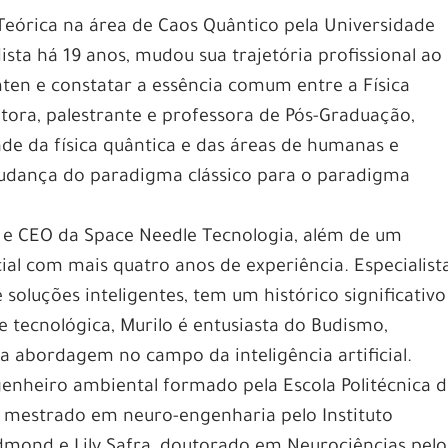
Teórica na área de Caos Quântico pela Universidade
ista há 19 anos, mudou sua trajetória profissional ao
en e constatar a essência comum entre a Física
ritora, palestrante e professora de Pós-Graduação,
ade da física quântica e das áreas de humanas e
udança do paradigma clássico para o paradigma
 e CEO da Space Needle Tecnologia, além de um
icial com mais quatro anos de experiência. Especialist
oluções inteligentes, tem um histórico significativo
se tecnológica, Murilo é entusiasta do Budismo,
a abordagem no campo da inteligência artificial.
enheiro ambiental formado pela Escola Politécnica 
i mestrado em neuro-engenharia pelo Instituto
dmond e Lily Safra, doutorado em Neurociências pelo