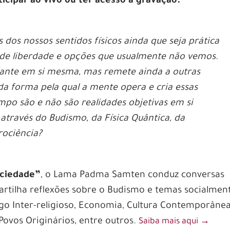
ticipar ao vivo ou ter acesso à gravação.
 dos nossos sentidos físicos ainda que seja prática
 de liberdade e opções que usualmente não vemos.
tante em si mesma, mas remete ainda a outras
a forma pela qual a mente opera e cria essas
po são e não são realidades objetivas em si
través do Budismo, da Física Quântica, da
urociência?
ociedade”
, o Lama Padma Samten conduz conversas
tilha reflexões sobre o Budismo e temas socialmen
go Inter-religioso, Economia, Cultura Contemporânea
s Povos Originários, entre outros.
Saiba mais aqui
‭→