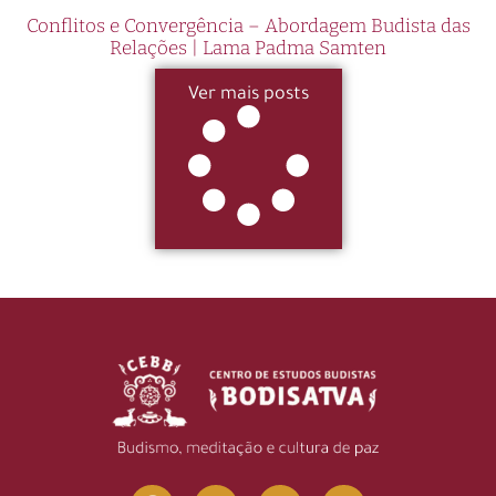
Conflitos e Convergência – Abordagem Budista das
Relações | Lama Padma Samten
Ver mais posts