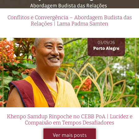
Conflitos e Convergência – Abordagem Budista das
Relações | Lama Padma Samten
Khenpo Samdup Rinpoche no CEBB PoA | Lucidez e
Compaixão em Tempos Desafiadores
Ver mais posts