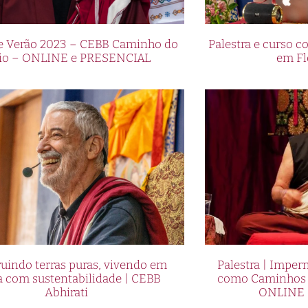
de Verão 2023 – CEBB Caminho do
Palestra e curso
io – ONLINE e PRESENCIAL
em Fl
uindo terras puras, vivendo em
Palestra | Imper
a com sustentabilidade | CEBB
como Caminhos p
Abhirati
ONLINE 