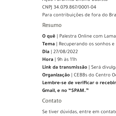
CNPJ 34.079.867/0001-04
Para contribuições de fora do B
Resumo
O quê
| Palestra Online com La
Tema
| Recuperando os sonhos e a
Dia
| 27/08/2022
Hora
| 9h às 11h
Link da transmissão
| Será divul
Organização
| CEBBs do Centro Oes
Lembre-se de verificar o receb
Gmail, e no “SPAM.”
Contato
Se tiver dúvidas, entre em conta