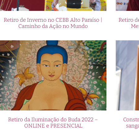
Retiro de Inverno no CEBB Alto Paraíso |
Retiro 
Caminho da Ação no Mundo
Me
Retiro da Iluminação do Buda 2022 –
Constr
ONLINE e PRESENCIAL
sang