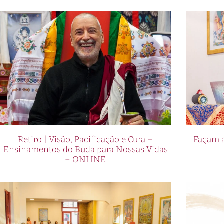
Retiro | Visão, Pacificação e Cura –
Façam a
Ensinamentos do Buda para Nossas Vidas
– ONLINE