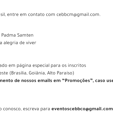
rasil, entre em contato com cebbcm@gmail.com.
ma Padma Samten
 alegria de viver
gado em página especial para os inscritos
te (Brasília, Goiânia, Alto Paraíso)
imento de nossos emails em “Promoções”, caso us
to conosco, escreva para
eventoscebbco@gmail.co