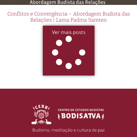
Conflitos e Convergência – Abordagem Budista das
Relações | Lama Padma Samten
Ver mais posts