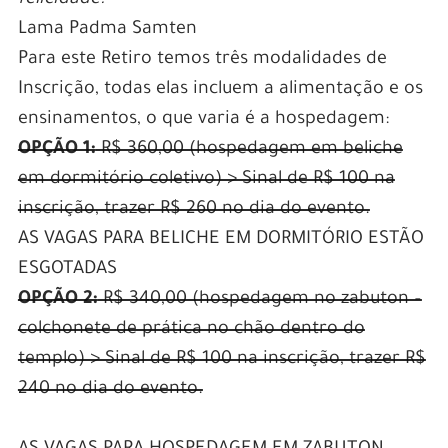
felicidade.”
Lama Padma Samten
Para este Retiro temos três modalidades de
Inscrição, todas elas incluem a alimentação e os
ensinamentos, o que varia é a hospedagem:
OPÇÃO 1:
R$ 360,00 (hospedagem em beliche
em dormitório coletivo) > Sinal de R$ 100 na
inscrição, trazer R$ 260 no dia do evento.
AS VAGAS PARA BELICHE EM DORMITÓRIO ESTÃO
ESGOTADAS
OPÇÃO 2:
R$ 340,00 (hospedagem no zabuton –
colchonete de prática no chão dentro do
templo) > Sinal de R$ 100 na inscrição, trazer R$
240 no dia do evento.