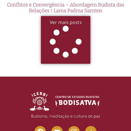
Conflitos e Convergência – Abordagem Budista das
Relações | Lama Padma Samten
Ver mais posts