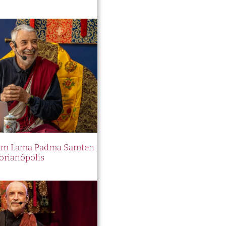
 com Lama Padma Samten
orianópolis