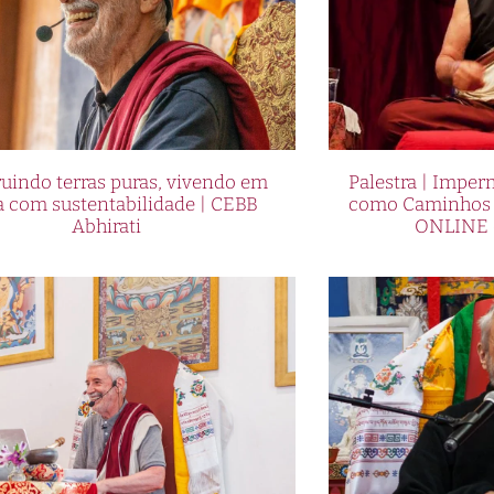
uindo terras puras, vivendo em
Palestra | Imper
a com sustentabilidade | CEBB
como Caminhos p
Abhirati
ONLINE 