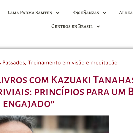
Lama Padma Samten
Enseñanzas
Aldea
Centros en Brasil
,
s Passados
Treinamento em visão e meditação
livros com Kazuaki Tanahas
iviais: princípios para um
engajado”