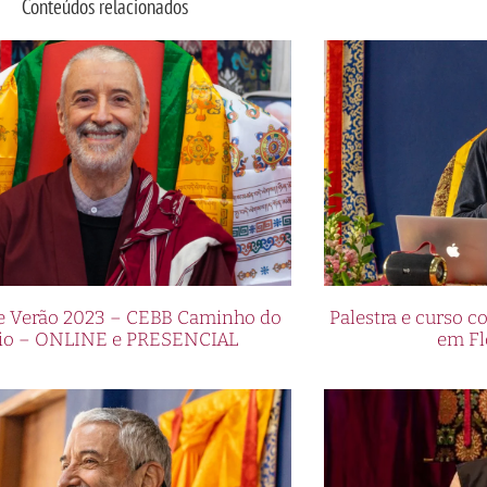
Conteúdos relacionados
de Verão 2023 – CEBB Caminho do
Palestra e curso
io – ONLINE e PRESENCIAL
em Fl