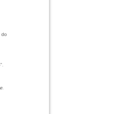
s do
”.
e.