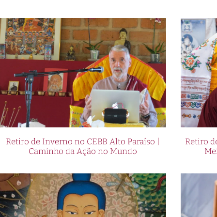
Retiro de Inverno no CEBB Alto Paraíso |
Retiro 
Caminho da Ação no Mundo
Me