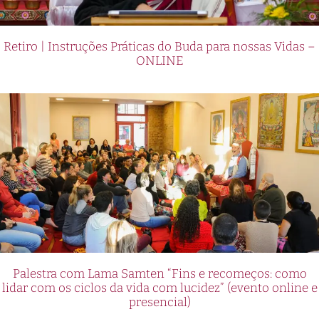
Retiro | Instruções Práticas do Buda para nossas Vidas –
ONLINE
Palestra com Lama Samten “Fins e recomeços: como
lidar com os ciclos da vida com lucidez” (evento online e
presencial)