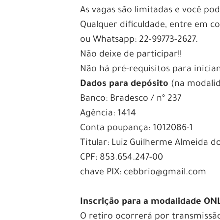
As vagas são limitadas e você po
Qualquer dificuldade, entre em 
ou Whatsapp: 22-99773-2627.
Não deixe de participar!!
Não há pré-requisitos para inician
Dados para depósito
(na modalid
Banco: Bradesco / nº 237
Agência: 1414
Conta poupança: 1012086-1
Titular: Luiz Guilherme Almeida do
CPF: 853.654.247-00
chave PIX: cebbrio@gmail.com
Inscrição para a modalidade ON
O retiro ocorrerá por transmissã