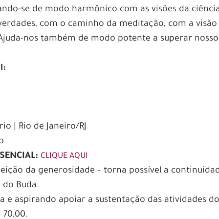
onando-se de modo harmônico com as visões da ciência
 verdades, com o caminho da meditação, com a visão
a. Ajuda-nos também de modo potente a superar nosso
l:
rio | Rio de Janeiro/RJ
o
ESENCIAL:
CLIQUE AQUI
feição da generosidade – torna possível a continuida
 do Buda.
a e aspirando apoiar a sustentação das atividades d
 70,00.