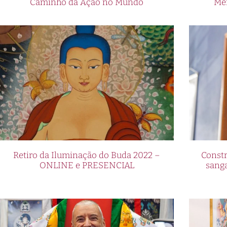
Caminho da Ação no Mundo
Me
Retiro da Iluminação do Buda 2022 –
Constr
ONLINE e PRESENCIAL
sang