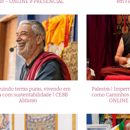
io – ONLINE e PRESENCIAL
em Fl
uindo terras puras, vivendo em
Palestra | Imper
a com sustentabilidade | CEBB
como Caminhos p
Abhirati
ONLINE 