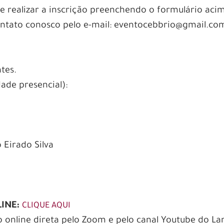
de realizar a inscrição preenchendo o formulário aci
contato conosco pelo e-mail: eventocebbrio@gmail.co
tes.
ade presencial):
 Eirado Silva
LINE:
CLIQUE AQUI
o online direta pelo Zoom e pelo canal Youtube do L