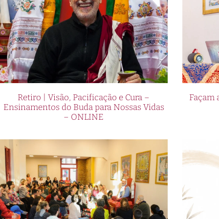
Retiro | Visão, Pacificação e Cura –
Façam a
Ensinamentos do Buda para Nossas Vidas
– ONLINE