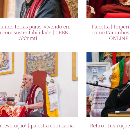
uindo terras puras, vivendo em
Palestra | Imper
a com sustentabilidade | CEBB
como Caminhos p
Abhirati
ONLINE 
 revolução! | palestra com Lama
Retiro | Instruçõ