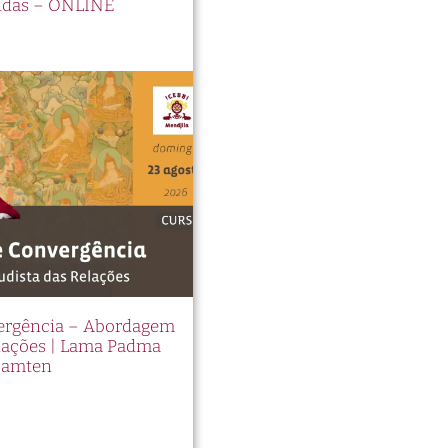
idas – ONLINE
vergência – Abordagem
elações | Lama Padma
Samten