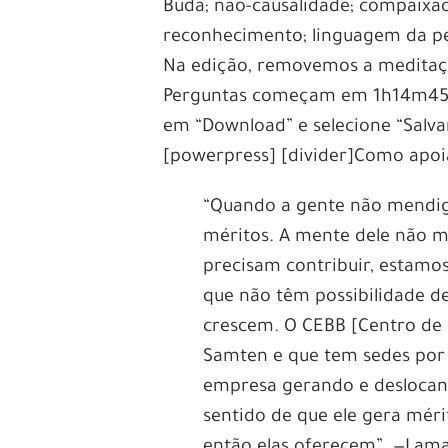
Buda; não-causalidade; compaixã
reconhecimento; linguagem da pe
Na edição, removemos a meditação,
Perguntas começam em 1h14m45s. 
em “Download” e selecione “Salva
[powerpress] [divider]Como apoia
“Quando a gente não mendiga
méritos. A mente dele não m
precisam contribuir, estamo
que não têm possibilidade d
crescem. O CEBB [Centro de 
Samten e que tem sedes por
empresa gerando e deslocand
sentido de que ele gera méri
então elas oferecem”. —La