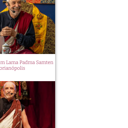
 com Lama Padma Samten
orianópolis