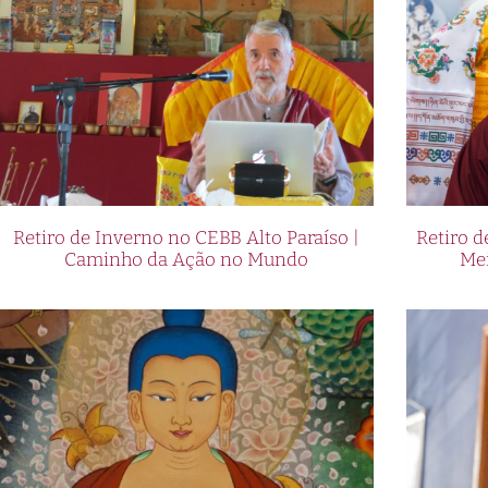
Retiro de Inverno no CEBB Alto Paraíso |
Retiro 
Caminho da Ação no Mundo
Me