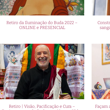
Retiro da Iluminação do Buda 2022 –
Constr
ONLINE e PRESENCIAL
sang
Retiro | Visão, Pacificação e Cura –
Façam a