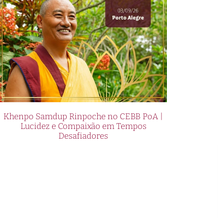
Khenpo Samdup Rinpoche no CEBB PoA |
Lucidez e Compaixão em Tempos
Desafiadores