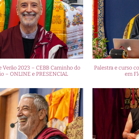
de Verão 2023 – CEBB Caminho do
Palestra e curso
io – ONLINE e PRESENCIAL
em Fl