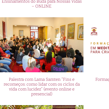
Ensinamentos do Buda para Nossas Vidas
– ONLINE
Palestra com Lama Samten “Fins e
Formaç
recomeços: como lidar com os ciclos da
vida com lucidez” (evento online e
presencial)