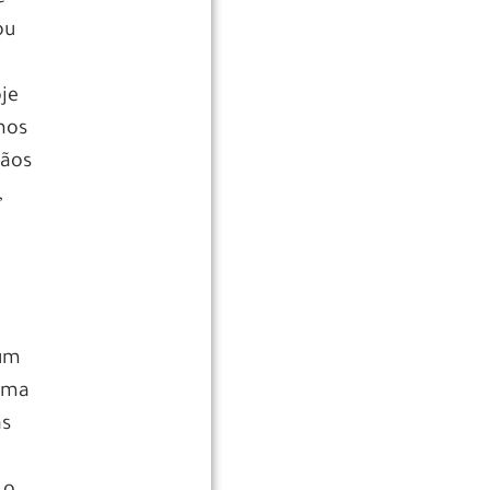
ou
oje
mos
çãos
,
hum
tema
as