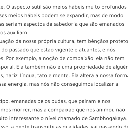
te. O aspecto sutil são meios hábeis muito profundos
sses meios hábeis podem se expandir, mas de modo
Eles seriam aspectos de sabedoria que são emanados
os auxiliam.
uação da nossa própria cultura, tem bênçãos protet
do passado que estão vigente e atuantes, e nós
s. Por exemplo, a noção de compaixão, ela não tem
mporal. Ela também não é uma propriedade de algué
nariz, língua, tato e mente. Ela altera a nossa form
sa energia, mas nós não conseguimos localizar a
tipo, emanadas pelos budas, que pairam e nos
emos morrer, mas a compaixão que nos animou não
uito interessante o nível chamado de Sambhogakaya.
sso, a gente transmite as qualidades, vai passando d