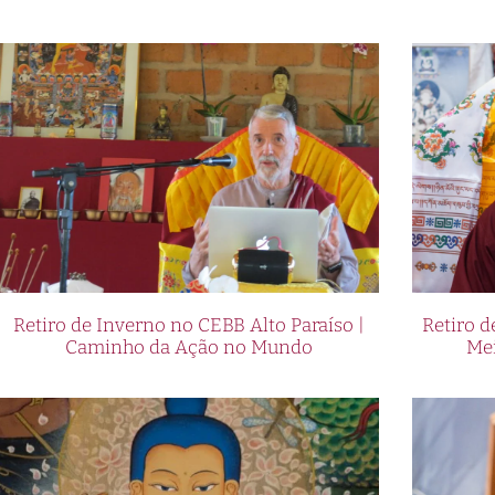
Retiro de Inverno no CEBB Alto Paraíso |
Retiro 
Caminho da Ação no Mundo
Me