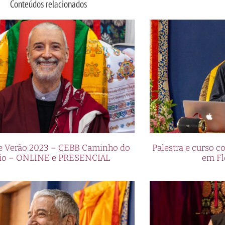
Conteúdos relacionados
de Verão 2023 – CEBB Caminho do
Palestra e curso
io – ONLINE e PRESENCIAL
em Fl