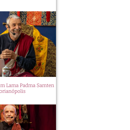
 com Lama Padma Samten
orianópolis