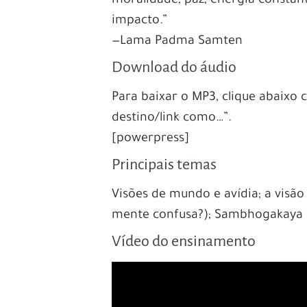
moralidade, paz, energia constant
impacto.”
—Lama Padma Samten
Download do áudio
Para baixar o MP3, clique abaixo
destino/link como…”.
[powerpress]
Principais temas
Visões de mundo e avídia; a visã
mente confusa?); Sambhogakaya (a
Vídeo do ensinamento