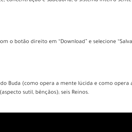
e, concentração e sabedoria, o sistema inteiro sente
 com o botão direito em “Download” e selecione “Salv
o do Buda (como opera a mente lúcida e como opera 
specto sutil, bênçãos); seis Reinos.