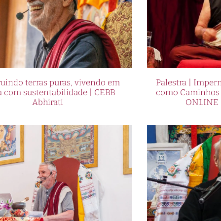
uindo terras puras, vivendo em
Palestra | Imper
a com sustentabilidade | CEBB
como Caminhos p
Abhirati
ONLINE 