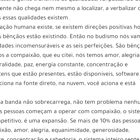
a gente não chega nem mesmo a localizar, a verbalizar 
 essas qualidades existem.
ização humana existe, se existem direções positivas h
s bênçãos estão existindo. Então no budismo nós va
idades incomensuráveis e as seis perfeições. São bên
 a compaixão, que eu citei, nós temos amor, alegria
lidade, paz, energia constante, concentração e
ens que estão presentes, estão disponíveis, software
nciona na fonte direto, na nuvem, você aciona e está
o a banda não sobrecarrega, não tem problema nen
ais pessoas começam a operar com compaixão, o sis
mpetitivo, é uma expansão. Se mais de 10% das pesso
ão, amor, alegria, equanimidade, generosidade,