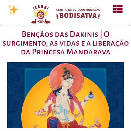
Bençãos das Dakinis | O
surgimento, as vidas e a liberação
da Princesa Mandarava