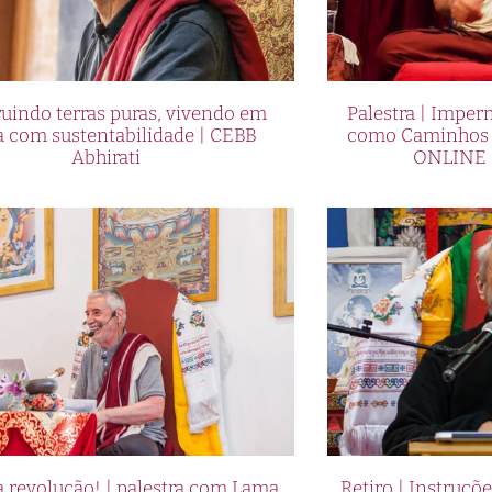
uindo terras puras, vivendo em
Palestra | Imper
a com sustentabilidade | CEBB
como Caminhos p
Abhirati
ONLINE 
 revolução! | palestra com Lama
Retiro | Instruçõ