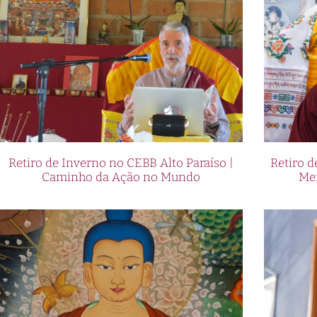
Retiro de Inverno no CEBB Alto Paraíso |
Retiro 
Caminho da Ação no Mundo
Me