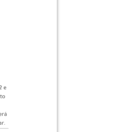
2 e
nto
erá
ar.