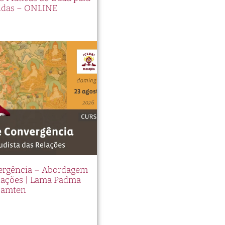
idas – ONLINE
vergência – Abordagem
elações | Lama Padma
Samten