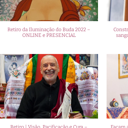
Retiro da Iluminação do Buda 2022 –
Constr
ONLINE e PRESENCIAL
sang
Retiro | Visão, Pacificação e Cura –
Façam a