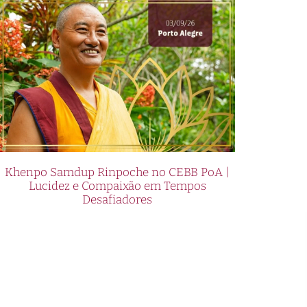
Khenpo Samdup Rinpoche no CEBB PoA |
Lucidez e Compaixão em Tempos
Desafiadores