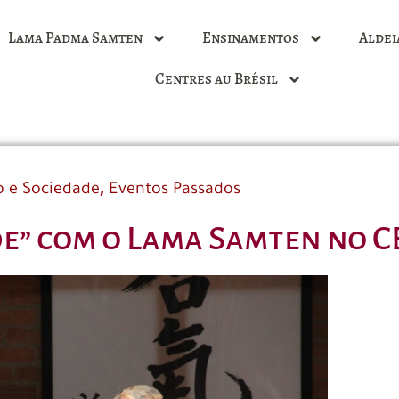
Lama Padma Samten
Ensinamentos
Aldei
Centres au Brésil
,
 e Sociedade
Eventos Passados
e” com o Lama Samten no C