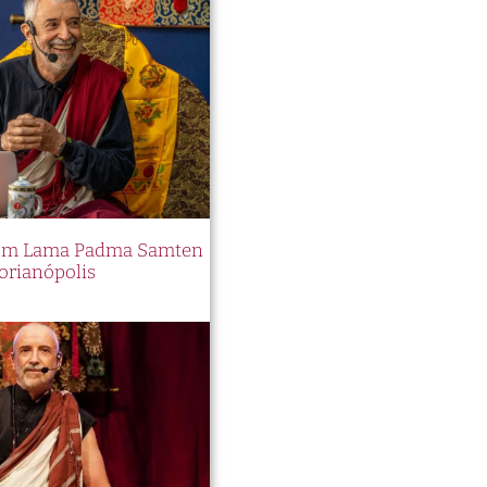
 com Lama Padma Samten
orianópolis