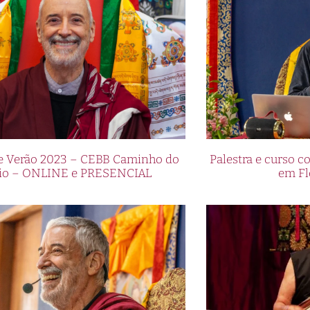
de Verão 2023 – CEBB Caminho do
Palestra e curso
io – ONLINE e PRESENCIAL
em Fl