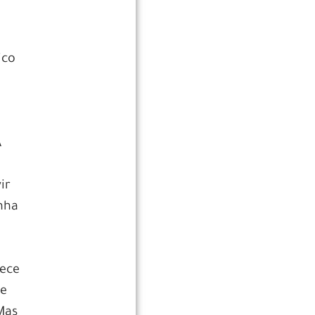
ico
A
ir
nha
mece
ue
Mas