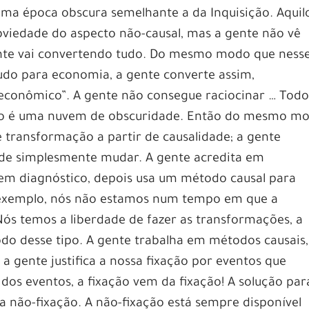
ma época obscura semelhante a da Inquisição. Aquil
viedade do aspecto não-causal, mas a gente não vê
gente vai convertendo tudo. Do mesmo modo que ness
udo para economia, a gente converte assim,
econômico”. A gente não consegue raciocinar … Tod
so é uma nuvem de obscuridade. Então do mesmo mo
e transformação a partir de causalidade; a gente
ode simplesmente mudar. A gente acredita em
o em diagnóstico, depois usa um método causal para
 exemplo, nós não estamos num tempo em que a
Nós temos a liberdade de fazer as transformações, a
o desse tipo. A gente trabalha em métodos causais,
 a gente justifica a nossa fixação por eventos que
os eventos, a fixação vem da fixação! A solução par
a não-fixação. A não-fixação está sempre disponível