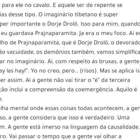
para ele no cavalo. E aquele ser de repente se
as desse tipo. O imaginário tibetano é super
uper importante o Dorje Drolö. Isso para mim, quando
eu guardava Prajnaparamita. Ja era o meu foco. Aí e
lho de Prajnaparamita, que é Dorje Drolö, o devorad
são vacuidade, os demônios também, vamos simplific
ar no imaginário. Aí, com respeito às bruxas, a gente
ay las hay!”. Yo no creo, pero… (risos). Mas se aplica is
er assim. Aí a gente não vai tirar o “é” da terceira
ção inclui a compreensão da coemergência. Aquilo é
e.
lha mental onde essas coisas todas acontecem, a ge
so, a gente considera que isso é verdadeiro. Uma
m. A gente está imerso na linguagem da causalidade.
ro. Vai passar o tempo que a gente vai olhar a