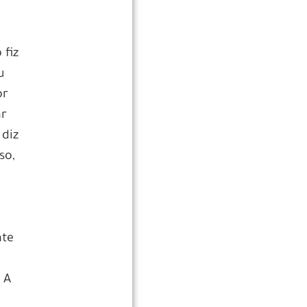
 fiz
u
or
ar
 diz
so,
nte
 A