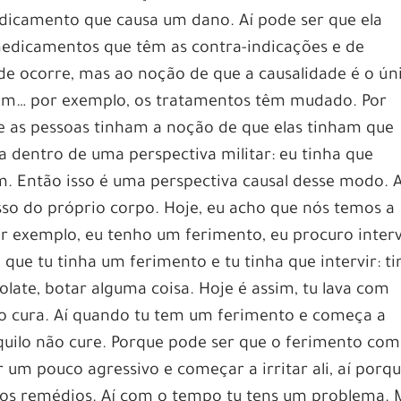
edicamento que causa um dano. Aí pode ser que ela
medicamentos que têm as contra-indicações e de
ade ocorre, mas ao noção de que a causalidade é o ún
assim… por exemplo, os tratamentos têm mudado. Por
 as pessoas tinham a noção de que elas tinham que
 dentro de uma perspectiva militar: eu tinha que
. Então isso é uma perspectiva causal desse modo. 
so do próprio corpo. Hoje, eu acho que nós temos a
or exemplo, eu tenho um ferimento, eu procuro interv
e tu tinha um ferimento e tu tinha que intervir: ti
late, botar alguma coisa. Hoje é assim, tu lava com
o cura. Aí quando tu tem um ferimento e começa a
quilo não cure. Porque pode ser que o ferimento co
 um pouco agressivo e começar a irritar ali, aí porq
ros remédios. Aí com o tempo tu tens um problema. 