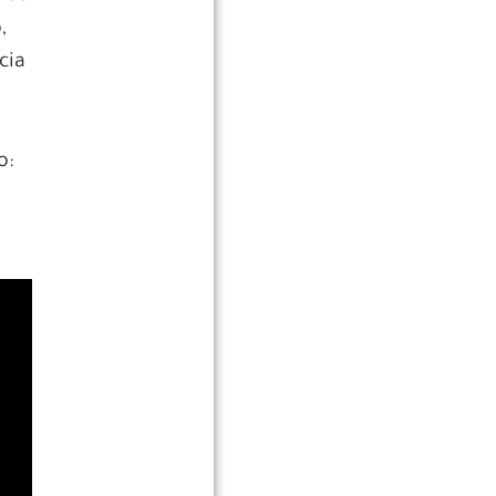
,
cia
o: