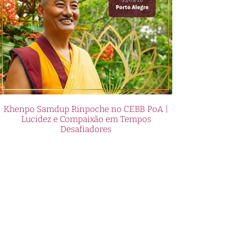
Khenpo Samdup Rinpoche no CEBB PoA |
Lucidez e Compaixão em Tempos
Desafiadores