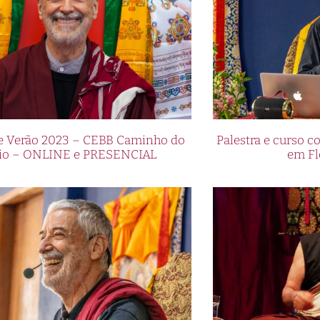
de Verão 2023 – CEBB Caminho do
Palestra e curso
io – ONLINE e PRESENCIAL
em Fl