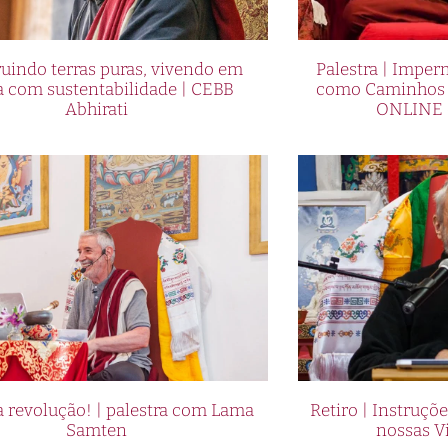
uindo terras puras, vivendo em
Palestra | Imper
a com sustentabilidade | CEBB
como Caminhos p
Abhirati
ONLINE 
 revolução! | palestra com Lama
Retiro | Instruçõ
Samten
nossas V