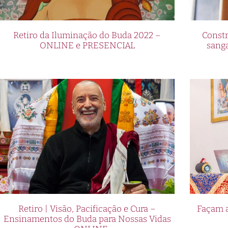
Retiro da Iluminação do Buda 2022 –
Constr
ONLINE e PRESENCIAL
sang
Retiro | Visão, Pacificação e Cura –
Façam a
Ensinamentos do Buda para Nossas Vidas