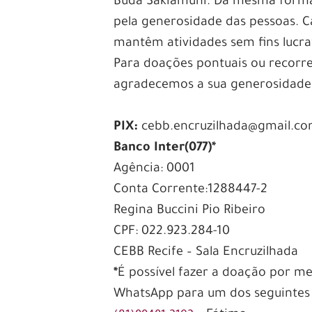
Buda Sakiamuni. Da mesma forma,
pela generosidade das pessoas. 
mantêm atividades sem fins lucrat
Para doações pontuais ou recorre
agradecemos a sua generosidade
PIX:
cebb.encruzilhada@gmail.c
Banco Inter(077)*
Agência: 0001
Conta Corrente:1288447-2
Regina Buccini Pio Ribeiro
CPF: 022.923.284-10
CEBB Recife – Sala Encruzilhada
*
É possível fazer a doação por m
WhatsApp para um dos seguintes