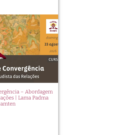
vergência – Abordagem
elações | Lama Padma
Samten