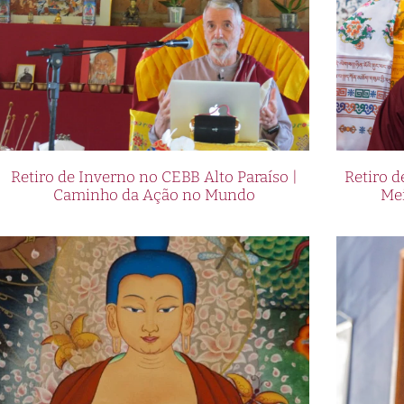
Retiro de Inverno no CEBB Alto Paraíso |
Retiro 
Caminho da Ação no Mundo
Me