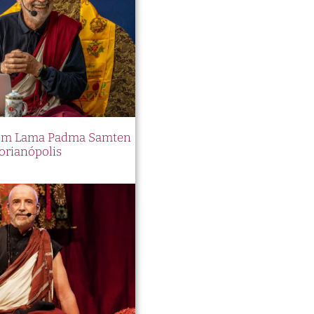
 com Lama Padma Samten
orianópolis