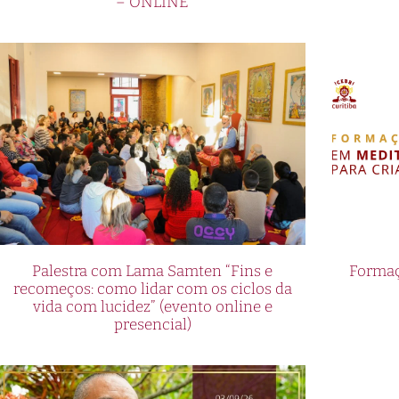
– ONLINE
Palestra com Lama Samten “Fins e
Formaç
recomeços: como lidar com os ciclos da
vida com lucidez” (evento online e
presencial)