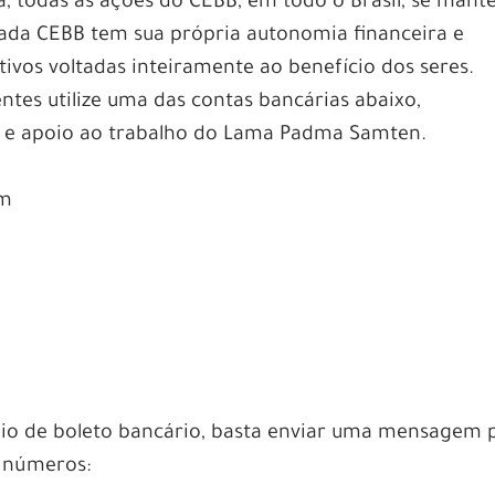
 todas as ações do CEBB, em todo o Brasil, se man
Cada CEBB tem sua própria autonomia financeira e
ivos voltadas inteiramente ao benefício dos seres.
ntes utilize uma das contas bancárias abaixo,
 e apoio ao trabalho do Lama Padma Samten.
om
eio de boleto bancário, basta enviar uma mensagem 
 números: