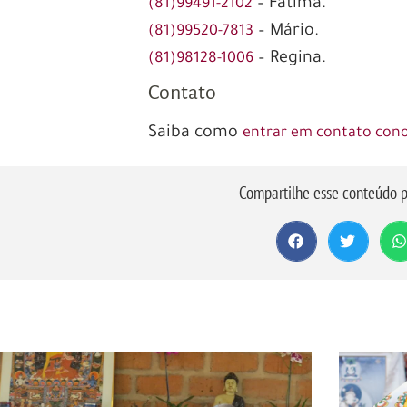
– Fátima.
(81)99491-2102
– Mário.
(81)99520-7813
– Regina.
(81)98128-1006
Contato
Saiba como
entrar em contato con
Compartilhe esse conteúdo p