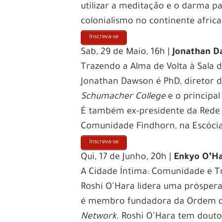
utilizar a meditação e o darma p
colonialismo no continente afric
Inscreva-se
Sab, 29 de Maio, 16h |
Jonathan 
Trazendo a Alma de Volta à Sala d
Jonathan Dawson é PhD, diretor
Schumacher College
e o principa
É também ex-presidente da Rede G
Comunidade Findhorn, na Escócia
Inscreva-se
Qui, 17 de Junho, 20h |
Enkyo O’H
A Cidade Íntima: Comunidade e 
Roshi O’Hara lidera uma próspe
é membro fundadora da Ordem 
Network
. Roshi O’Hara tem douto