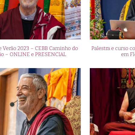
de Verão 2023 – CEBB Caminho do
Palestra e curso
io – ONLINE e PRESENCIAL
em Fl