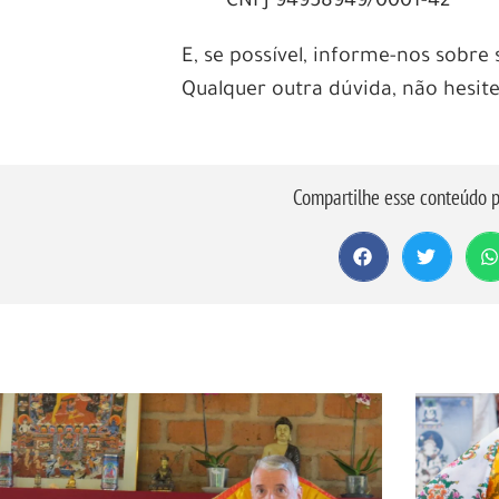
CNPJ 94958949/0001-42
E, se possível, informe-nos sobr
Qualquer outra dúvida, não hesit
Compartilhe esse conteúdo p