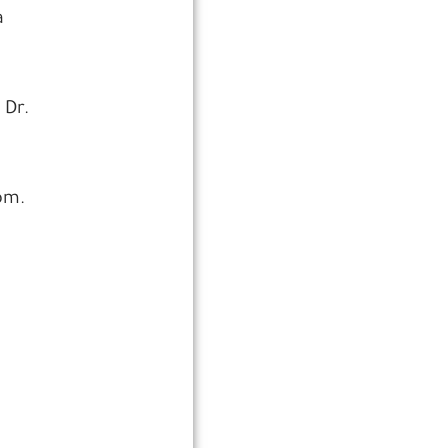
a
 Dr.
om.