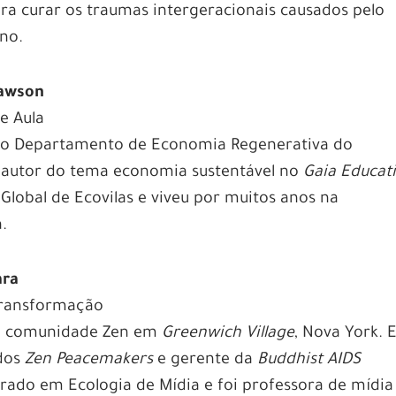
ara curar os traumas intergeracionais causados pelo
ano.
Dawson
e Aula
 do Departamento de Economia Regenerativa do
l autor do tema economia sustentável no
Gaia Educat
lobal de Ecovilas e viveu por muitos anos na
.
ara
Transformação
ra comunidade Zen em
Greenwich Village
, Nova York. E
dos
Zen Peacemakers
e gerente da
Buddhist AIDS
rado em Ecologia de Mídia e foi professora de mídia