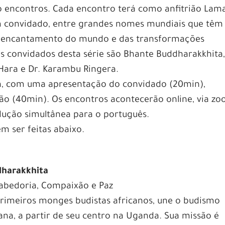
 encontros. Cada encontro terá como anfitrião Lam
convidado, entre grandes nomes mundiais que têm
reencantamento do mundo e das transformações
s convidados desta série são Bhante Buddharakkhita,
Hara e Dr. Karambu Ringera.
h, com uma apresentação do convidado (20min),
ião (40min). Os encontros acontecerão online, via zo
adução simultânea para o português.
em ser feitas abaixo.
harakkhita
abedoria, Compaixão e Paz
rimeiros monges budistas africanos, une o budismo
ana, a partir de seu centro na Uganda. Sua missão é