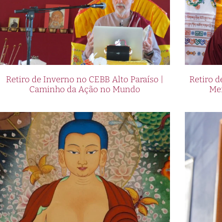
Retiro de Inverno no CEBB Alto Paraíso |
Retiro 
Caminho da Ação no Mundo
Me