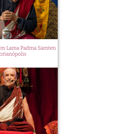
 com Lama Padma Samten
orianópolis