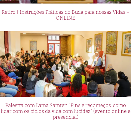
Retiro | Instruções Práticas do Buda para nossas Vidas –
ONLINE
Palestra com Lama Samten “Fins e recomeços: como
lidar com os ciclos da vida com lucidez” (evento online e
presencial)