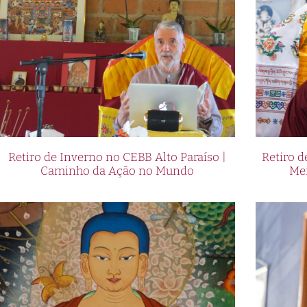
Retiro de Inverno no CEBB Alto Paraíso |
Retiro 
Caminho da Ação no Mundo
Me