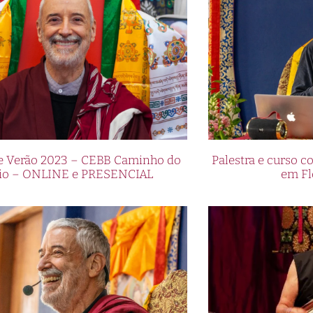
de Verão 2023 – CEBB Caminho do
Palestra e curso
io – ONLINE e PRESENCIAL
em Fl