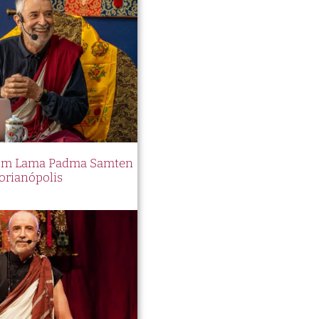
 com Lama Padma Samten
orianópolis