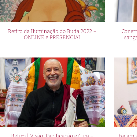
Retiro da Iluminação do Buda 2022 –
Constr
ONLINE e PRESENCIAL
sang
Retiro | Visão, Pacificação e Cura –
Façam a