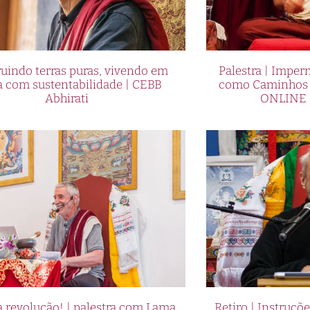
uindo terras puras, vivendo em
Palestra | Imper
a com sustentabilidade | CEBB
como Caminhos p
Abhirati
ONLINE 
 revolução! | palestra com Lama
Retiro | Instruçõ