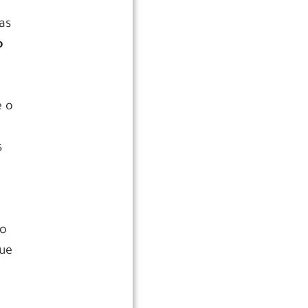
as
o
e o
s
co
que