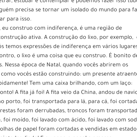
trar, estudar e contemplar e podemos fazer isso tud
nguém precisa se tornar um isolado do mundo para f
ar para isso.
, eu construo com indiferença, é uma região de
construção ativa. A construção do lixo, por exemplo, 
s temos expressões de indiferença em vários lugares
ontro, o lixo é uma coisa que eu construo. É bonito d
es. Nessa época de Natal, quando vocês abrirem os
 como vocês estão construindo: um presente atraent
rapidamente! Tem uma caixa brilhando, com um laço:
to! A fita já foi! A fita veio da China, andou de navi
 porto, foi transportada para lá, para cá, foi cortad
restas foram derrubadas, troncos foram transporta
, foi moído, foi lavado com ácido, foi lavado com sod
, folhas de papel foram cortadas e vendidas em estado