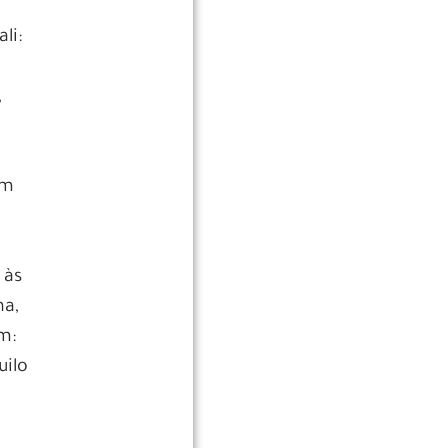
li:
,
um
 às
na,
m:
uilo