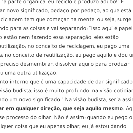
“a parte orgânica, eu reciclo e produzo adubo!” E
 novo significado, pedaço por pedaço, ao que está a
eciclagem tem que começar na mente, ou seja, surge
o para as coisas e vai separando: “isso aqui é papel
ão estão nem fazendo essa separação, eles estão
utilização; no conceito de reciclagem, eu pego uma
sa; no conceito de reutilização, eu pego aquilo e dou 
o preciso desmembrar, dissolver aquilo para produzir
u uma outra utilização.
to interno que é uma capacidade de dar significado
visão budista, isso é muito profundo; na visão cotidia
do um novo significado.” Na visão budista, seria assi
ar em qualquer direção, que seja aquilo mesmo
. Aq
se processo do olhar. Não é assim: quando eu pego o
alquer coisa que eu apenas olhar, eu já estou dando