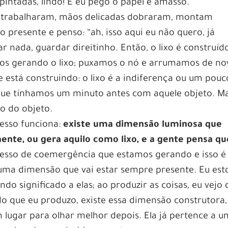
pintadas, lindo! E eu pego o papel e amasso.
oas trabalharam, mãos delicadas dobraram, montam
 o presente e penso: “ah, isso aqui eu não quero, já
r nada, guardar direitinho. Então, o lixo é construíd
os gerando o lixo; puxamos o nó e arrumamos de no
 está construindo: o lixo é a indiferença ou um pouc
 que tínhamos um minuto antes com aquele objeto. M
o do objeto.
esso funciona:
existe uma dimensão luminosa que
ente, ou gera aquilo como lixo, e a gente pensa qu
sso de coemergência que estamos gerando e isso é
uma dimensão que vai estar sempre presente. Eu est
do significado a elas; ao produzir as coisas, eu vejo 
o que eu produzo, existe essa dimensão construtora,
 lugar para olhar melhor depois. Ela já pertence a 