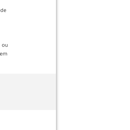
 de
o ou
 em