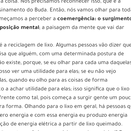
 coisa. Nós precisamos reconhecer isso, que é a
nsinamento do Buda. Então, nós vamos olhar para tod
começamos a perceber a
coemergência: o surgiment
 posição mental
; a paisagem da mente que vai dar
 a reciclagem de lixo. Algumas pessoas vão dizer qu
 coisa que alguém, com uma determinada postura de
ão existe, porque, se eu olhar para cada uma daquela
osso ver uma utilidade para elas; se eu não vejo
 Mas, quando eu olho para as coisas de forma
a achar utilidade para elas; isso significa que o lixo
rente como tal, pois começa a surgir gente um pou
tra forma. Olhando para o lixo em geral, há pessoas 
gero energia e com essa energia eu produzo energia
ução de energia elétrica a partir de lixo queimado.