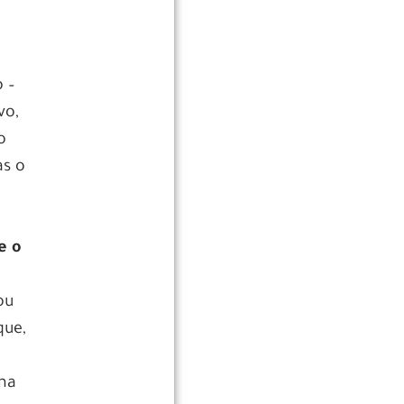
o –
vo,
o
as o
e o
ou
que,
uma