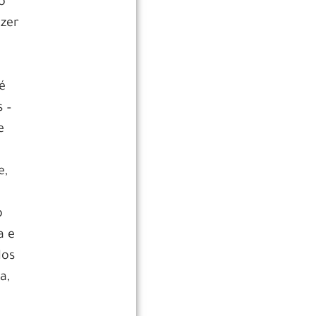
o
azer
é
 –
e
e,
o
a e
dos
a,